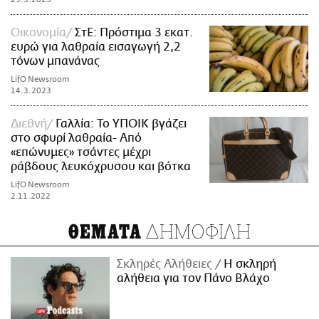
Οικονομία
ΣτΕ: Πρόστιμα 3 εκατ.
ευρώ για λαθραία εισαγωγή 2,2
τόνων μπανάνας
LifO Newsroom
14.3.2023
Διεθνή
Γαλλία: Το ΥΠΟΙΚ βγάζει
στο σφυρί λαθραία- Από
«επώνυμες» τσάντες μέχρι
ράβδους λευκόχρυσου και βότκα
LifO Newsroom
2.11.2022
ΔΗΜΟΦΙΛΗ
ΘΕΜΑΤΑ
Σκληρές Αλήθειες
H σκληρή
αλήθεια για τον Πάνο Βλάχο