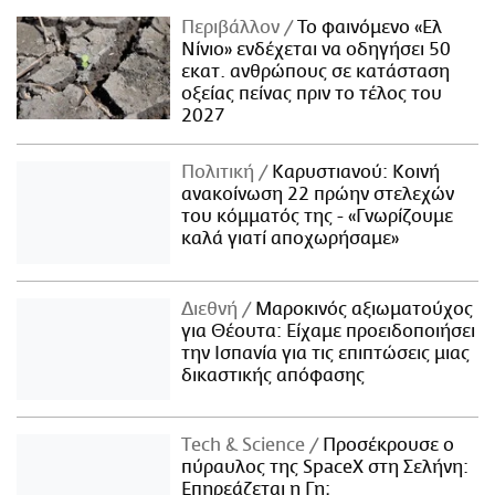
Περιβάλλον
Το φαινόμενο «Ελ
Νίνιο» ενδέχεται να οδηγήσει 50
εκατ. ανθρώπους σε κατάσταση
οξείας πείνας πριν το τέλος του
2027
Πολιτική
Καρυστιανού: Κοινή
ανακοίνωση 22 πρώην στελεχών
του κόμματός της - «Γνωρίζουμε
καλά γιατί αποχωρήσαμε»
Διεθνή
Μαροκινός αξιωματούχος
για Θέουτα: Είχαμε προειδοποιήσει
την Ισπανία για τις επιπτώσεις μιας
δικαστικής απόφασης
Τech & Science
Προσέκρουσε ο
πύραυλος της SpaceX στη Σελήνη:
Επηρεάζεται η Γη;