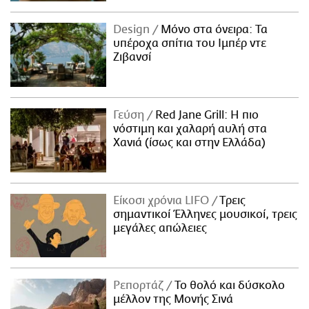
Design
Μόνο στα όνειρα: Τα
υπέροχα σπίτια του Ιμπέρ ντε
Ζιβανσί
Γεύση
Red Jane Grill: Η πιο
νόστιμη και χαλαρή αυλή στα
Χανιά (ίσως και στην Ελλάδα)
Είκοσι χρόνια LIFO
Tρεις
σημαντικοί Έλληνες μουσικοί, τρεις
μεγάλες απώλειες
Ρεπορτάζ
Το θολό και δύσκολο
μέλλον της Μονής Σινά