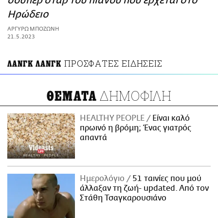
σούπερ σταρ του πιάνου που έρχεται στο
ΑΜΠΑ
Ηρώδειο
PRINT
ΑΡΓΥΡΩ ΜΠΟΖΩΝΗ
21.5.2023
ΠΡΟΣΦΑΤΕΣ ΕΙΔΗΣΕΙΣ
ΛΑΝΓΚ ΛΑΝΓΚ
ΔΗΜΟΦΙΛΗ
ΘΕΜΑΤΑ
HEALTHY PEOPLE
Είναι καλό
πρωινό η βρόμη; Ένας γιατρός
απαντά
Ημερολόγιο
51 ταινίες που μού
άλλαξαν τη ζωή- updated. Aπό τον
Στάθη Τσαγκαρουσιάνο