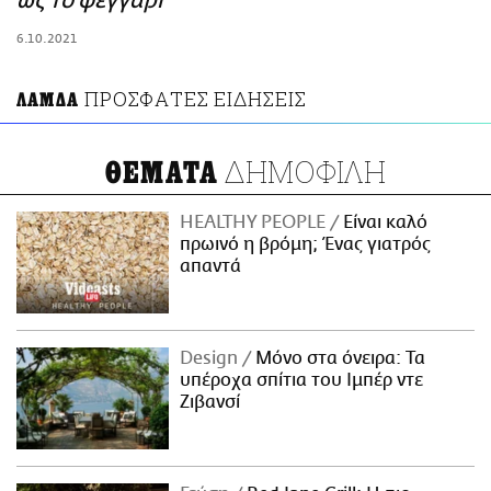
ως το φεγγάρι
ΑΜΠΑ
6.10.2021
PRINT
ΠΡΟΣΦΑΤΕΣ ΕΙΔΗΣΕΙΣ
ΛΑΜΔΑ
ΔΗΜΟΦΙΛΗ
ΘΕΜΑΤΑ
HEALTHY PEOPLE
Είναι καλό
πρωινό η βρόμη; Ένας γιατρός
απαντά
Design
Μόνο στα όνειρα: Τα
υπέροχα σπίτια του Ιμπέρ ντε
Ζιβανσί