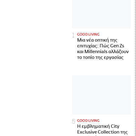
GOOD LIVING
Μια νέα οπτική της
επιτυχίας: Πώς Gen Zs
και Millennials αλλάζουν
το τοπίο της εργασίας
GOOD LIVING
Η εμβληματική City
Exclusive Collection της