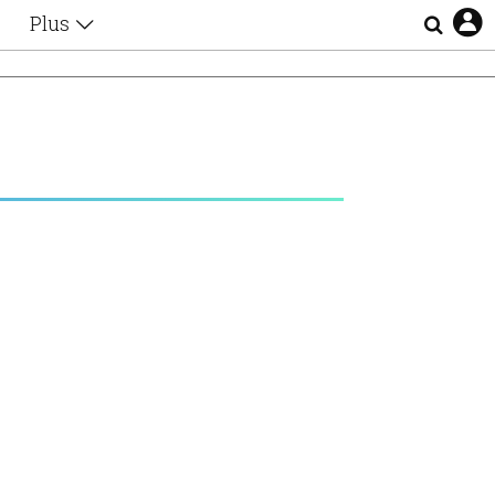
Plus
Θέματα
Συνεντεύξεις
Videos
τα
Αφιερώματα
Ζώδια
Εξομολογήσεις
Blogs
η
Οι Αθηναίοι
Απώλειες
Lgbtqi+
Επιλογές