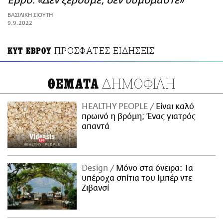
Έβρο: «Δεν ξέρουμε, δεν θυμόμαστε»
ΑΜΠΑ
ΒΑΣΙΛΙΚΗ ΣΙΟΥΤΗ
PRINT
9.9.2022
ΠΡΟΣΦΑΤΕΣ ΕΙΔΗΣΕΙΣ
ΚΥΤ ΕΒΡΟΥ
ΔΗΜΟΦΙΛΗ
ΘΕΜΑΤΑ
HEALTHY PEOPLE
Είναι καλό
πρωινό η βρόμη; Ένας γιατρός
απαντά
Design
Μόνο στα όνειρα: Τα
υπέροχα σπίτια του Ιμπέρ ντε
Ζιβανσί