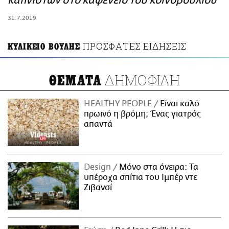
καπνιστών στο καφενείο του κοινοβουλίου
ΑΜΠΑ
31.7.2019
PRINT
ΠΡΟΣΦΑΤΕΣ ΕΙΔΗΣΕΙΣ
ΚΥΛΙΚΕΙΟ ΒΟΥΛΗΣ
ΔΗΜΟΦΙΛΗ
ΘΕΜΑΤΑ
HEALTHY PEOPLE
Είναι καλό
πρωινό η βρόμη; Ένας γιατρός
απαντά
Design
Μόνο στα όνειρα: Τα
υπέροχα σπίτια του Ιμπέρ ντε
Ζιβανσί