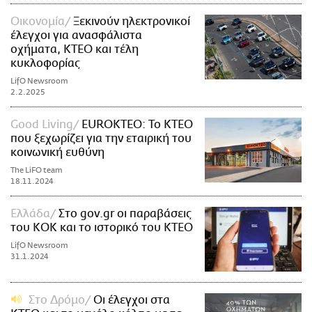
Οικονομία
Ξεκινούν ηλεκτρονικοί
έλεγχοι για ανασφάλιστα
οχήματα, ΚΤΕΟ και τέλη
κυκλοφορίας
LifO Newsroom
2.2.2025
Good Living
EUROKTEO: Το ΚΤΕΟ
που ξεχωρίζει για την εταιρική του
κοινωνική ευθύνη
The LiFO team
18.11.2024
Ελλάδα
Στο gov.gr οι παραβάσεις
του ΚΟΚ και το ιστορικό του ΚΤΕΟ
LifO Newsroom
31.1.2024
Στο Δρόμο
Οι έλεγχοι στα