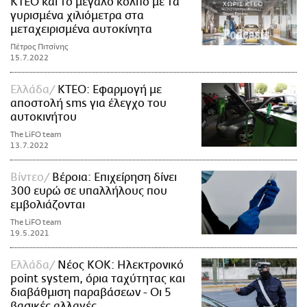
ΚΤΕΟ και το μεγάλο κόλπο με τα
γυρισμένα χιλιόμετρα στα
μεταχειρισμένα αυτοκίνητα
Πέτρος Πιτσίνης
15.7.2022
Ελλάδα
ΚΤΕΟ: Εφαρμογή με
αποστολή sms για έλεγχο του
αυτοκινήτου
The LiFO team
13.7.2022
Βίντεο
Βέροια: Επιχείρηση δίνει
300 ευρώ σε υπαλλήλους που
εμβολιάζονται
The LiFO team
19.5.2021
Ελλάδα
Νέος ΚΟΚ: Ηλεκτρονικό
point system, όρια ταχύτητας και
διαβάθμιση παραβάσεων - Οι 5
βασικές αλλαγές