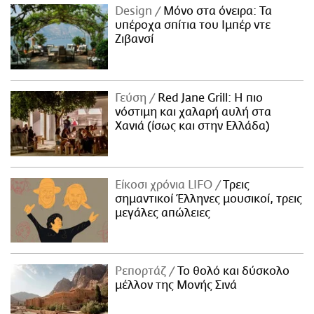
Design
Μόνο στα όνειρα: Τα
υπέροχα σπίτια του Ιμπέρ ντε
Ζιβανσί
Γεύση
Red Jane Grill: Η πιο
νόστιμη και χαλαρή αυλή στα
Χανιά (ίσως και στην Ελλάδα)
Είκοσι χρόνια LIFO
Tρεις
σημαντικοί Έλληνες μουσικοί, τρεις
μεγάλες απώλειες
Ρεπορτάζ
Το θολό και δύσκολο
μέλλον της Μονής Σινά