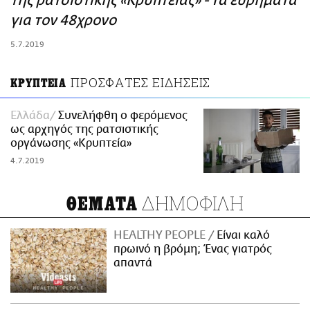
της ρατσιστικής «Κρυπτείας» - Τα ευρήματα
ΑΜΠΑ
για τον 48χρονο
PRINT
5.7.2019
ΠΡΟΣΦΑΤΕΣ ΕΙΔΗΣΕΙΣ
ΚΡΥΠΤΕΙΑ
Ελλάδα
Συνελήφθη ο φερόμενος
ως αρχηγός της ρατσιστικής
οργάνωσης «Κρυπτεία»
4.7.2019
ΔΗΜΟΦΙΛΗ
ΘΕΜΑΤΑ
HEALTHY PEOPLE
Είναι καλό
πρωινό η βρόμη; Ένας γιατρός
απαντά