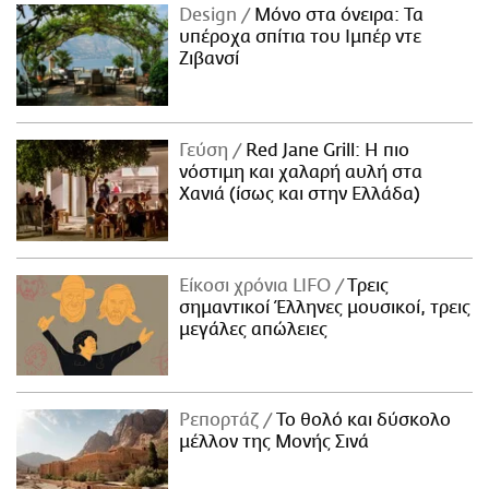
Design
Μόνο στα όνειρα: Τα
υπέροχα σπίτια του Ιμπέρ ντε
Ζιβανσί
Γεύση
Red Jane Grill: Η πιο
νόστιμη και χαλαρή αυλή στα
Χανιά (ίσως και στην Ελλάδα)
Είκοσι χρόνια LIFO
Tρεις
σημαντικοί Έλληνες μουσικοί, τρεις
μεγάλες απώλειες
Ρεπορτάζ
Το θολό και δύσκολο
μέλλον της Μονής Σινά