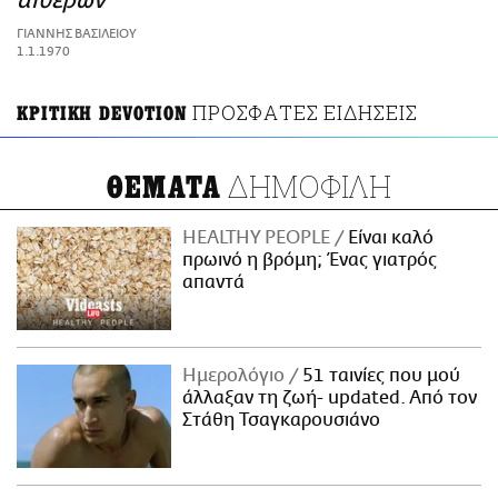
αιθέρων
ΑΜΠΑ
ΓΙΑΝΝΗΣ ΒΑΣΙΛΕΙΟΥ
PRINT
1.1.1970
ΠΡΟΣΦΑΤΕΣ ΕΙΔΗΣΕΙΣ
ΚΡΙΤΙΚΗ DEVOTION
ΔΗΜΟΦΙΛΗ
ΘΕΜΑΤΑ
HEALTHY PEOPLE
Είναι καλό
πρωινό η βρόμη; Ένας γιατρός
απαντά
Ημερολόγιο
51 ταινίες που μού
άλλαξαν τη ζωή- updated. Aπό τον
Στάθη Τσαγκαρουσιάνο