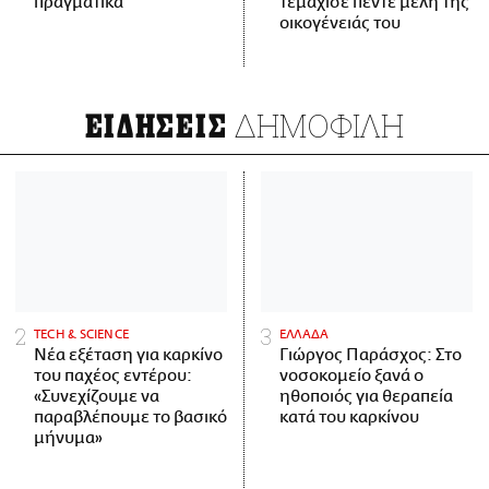
πραγματικά
τεμάχισε πέντε μέλη της
οικογένειάς του
ΔΗΜΟΦΙΛΗ
ΕΙΔΗΣΕΙΣ
ΤECH & SCIENCE
ΕΛΛΑΔΑ
Νέα εξέταση για καρκίνο
Γιώργος Παράσχος: Στο
του παχέος εντέρου:
νοσοκομείο ξανά ο
«Συνεχίζουμε να
ηθοποιός για θεραπεία
παραβλέπουμε το βασικό
κατά του καρκίνου
μήνυμα»