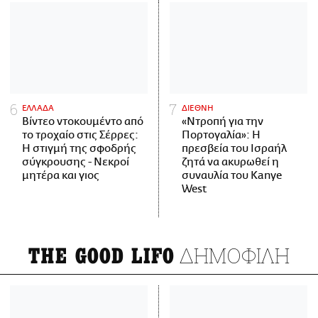
ΕΛΛΑΔΑ
ΔΙΕΘΝΗ
Βίντεο ντοκουμέντο από
«Ντροπή για την
το τροχαίο στις Σέρρες:
Πορτογαλία»: Η
Η στιγμή της σφοδρής
πρεσβεία του Ισραήλ
σύγκρουσης - Νεκροί
ζητά να ακυρωθεί η
μητέρα και γιος
συναυλία του Kanye
West
ΔΗΜΟΦΙΛΗ
THE GOOD LIFO