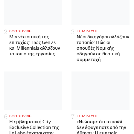
GOOD LIVING
ΕΚΠΑΙΔΕΥΣΗ
Μια νέα οπτική της
Νέοι δικηγόροι αλλάζουν
επιτυχίας: Πώς Gen Zs
το τοπίο: Πώς οι
και Millennials αλλάζουν
σπουδές Νομικής
το τοπίο της εργασίας
οδηγούν σε θεσμική
συμμετοχή
GOOD LIVING
ΕΚΠΑΙΔΕΥΣΗ
Η εμβληματική City
«Νιώσαμε ότι το παιδί
Exclusive Collection της
δεν έφυγε ποτέ από την
Le Labo έρχεται στην
Αθήνα»: Η εμπειρία