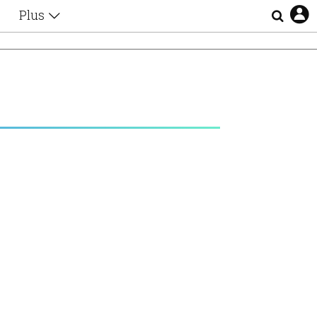
Plus
Θέματα
Συνεντεύξεις
Videos
τα
Αφιερώματα
Ζώδια
Εξομολογήσεις
Blogs
η
Οι Αθηναίοι
Απώλειες
Lgbtqi+
Επιλογές