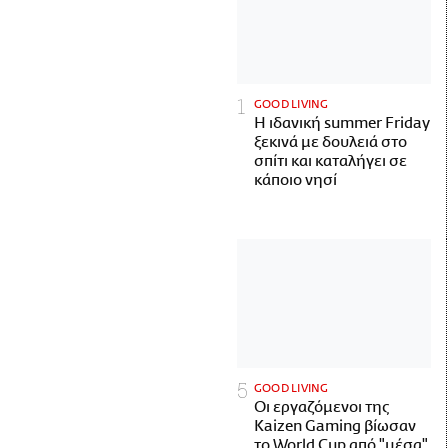
GOOD LIVING
Η ιδανική summer Friday
ξεκινά με δουλειά στο
σπίτι και καταλήγει σε
κάποιο νησί
GOOD LIVING
Οι εργαζόμενοι της
Kaizen Gaming βίωσαν
το World Cup από "μέσα"