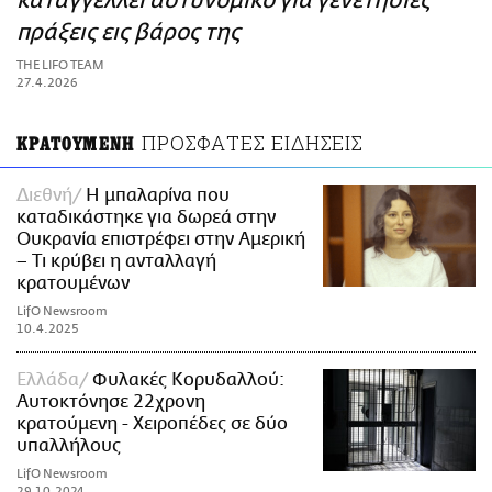
καταγγέλλει αστυνομικό για γενετήσιες
ΑΜΠΑ
πράξεις εις βάρος της
PRINT
THE LIFO TEAM
27.4.2026
ΠΡΟΣΦΑΤΕΣ ΕΙΔΗΣΕΙΣ
ΚΡΑΤΟΥΜΕΝΗ
Διεθνή
Η μπαλαρίνα που
καταδικάστηκε για δωρεά στην
Ουκρανία επιστρέφει στην Αμερική
– Τι κρύβει η ανταλλαγή
κρατουμένων
LifO Newsroom
10.4.2025
Ελλάδα
Φυλακές Κορυδαλλού:
Αυτοκτόνησε 22χρονη
κρατούμενη - Χειροπέδες σε δύο
υπαλλήλους
LifO Newsroom
29.10.2024