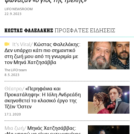
φώναζαν «ο γιος της τρελής»
ΑΜΠΑ
LIFO NEWSROOM
PRINT
22.9.2023
ΠΡΟΣΦΑΤΕΣ ΕΙΔΗΣΕΙΣ
ΚΩΣΤΑΣ ΦΑΛΕΛΑΚΗΣ
It's Viral
Κώστας Φαλελάκης:
Δεν υπάρχει κάτι πιο σημαντικό
στη ζωή μου από τη γνωριμία με
τον Μηνά Χατζησάββα
The LiFO team
8.5.2023
Θέατρο
«Περηφάνια και
Προκατάληψη»: Η Ιόλη Ανδρεάδη
σκηνοθετεί το κλασικό έργο της
Τζέιν Όστεν
17.1.2020
Μια ζωή
Μηνάς Χατζησάββας: