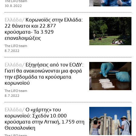
The LiFO team
30.8.2022
Ελλάδα
Κορωνοϊός στην Ελλάδα:
22 θάνατοι και 22.877
κρούσματα- Τα 3.929
επαναλοιμώξεις
The LiFO team
8.7.2022
Ελλάδα
Εξηγήσεις από τον ΕΟΔΥ:
Γιατί θα ανακοινώνονται μια φορά
την εβδομάδα τα κρούσματα
κορωνοϊού
The LiFO team
8.7.2022
Ελλάδα
Ο «χάρτης» του
κορωνοϊού: Σχεδόν 10.000
κρούσματα στην Αττική, 1.759 στη
Θεσσαλονίκη
The LiFO team