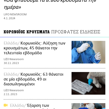
«Θα φτάσουμε τα 8.800 κρούσματα την
ΑΜΠΑ
ημέρα»
PRINT
LIFO NEWSROOM
4.1.2024
ΠΡΟΣΦΑΤΕΣ ΕΙΔΗΣΕΙΣ
ΚΟΡΩΝΟΪΟΣ ΚΡΟΥΣΜΑΤΑ
Ελλάδα
Κορωνοϊός: Αύξηση των
κρουσμάτων, 45 θάνατοι την
τελευταία εβδομάδα
LifO Newsroom
30.11.2023
Ελλάδα
Κορωνοϊός: 63 θάνατοι
σε μία εβδομάδα, 49 οι
διασωληνωμένοι
LifO Newsroom
2.11.2023
Ελλάδα
Έξαρση των