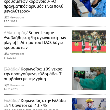
κρουσμάτων κορωνοϊού- «Ο
πραγματικός αριθμός είναι πολύ
μεγαλύτερος»
LifO Newsroom
7.10.2023
Αθλητισμός
Super League:
Αναβλήθηκε η 9η αγωνιστική των
play off- Αίτημα του ΠΑΟ, λόγω
κρουσμάτων
LifO Newsroom
6.5.2023
Ελλάδα
Κορωνοϊός: 109 νεκροί
την προηγούμενη εβδομάδα- Τι
συμβαίνει με την γρίπη
LifO Newsroom
16.2.2023
Ελλάδα
Κορωνοϊός στην Ελλάδα:
154 θάνατοι και 43.748