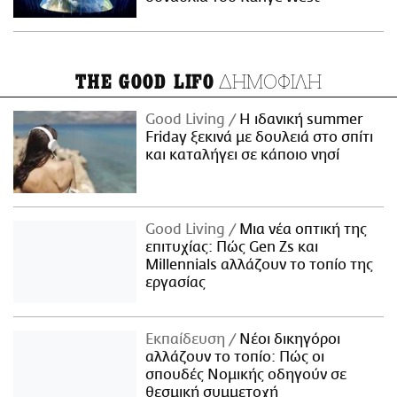
ΔΗΜΟΦΙΛΗ
THE GOOD LIFO
Good Living
Η ιδανική summer
Friday ξεκινά με δουλειά στο σπίτι
και καταλήγει σε κάποιο νησί
Good Living
Μια νέα οπτική της
επιτυχίας: Πώς Gen Zs και
Millennials αλλάζουν το τοπίο της
εργασίας
Εκπαίδευση
Νέοι δικηγόροι
αλλάζουν το τοπίο: Πώς οι
σπουδές Νομικής οδηγούν σε
θεσμική συμμετοχή