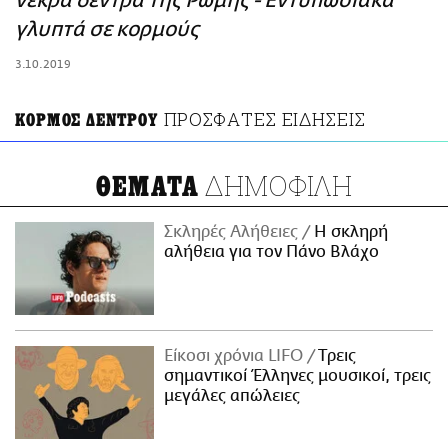
νεκρά δέντρα της Ρώμης - Εντυπωσιακά
ΑΜΠΑ
γλυπτά σε κορμούς
PRINT
3.10.2019
ΠΡΟΣΦΑΤΕΣ ΕΙΔΗΣΕΙΣ
ΚΟΡΜΟΣ ΔΕΝΤΡΟΥ
ΔΗΜΟΦΙΛΗ
ΘΕΜΑΤΑ
Σκληρές Αλήθειες
H σκληρή
αλήθεια για τον Πάνο Βλάχο
Είκοσι χρόνια LIFO
Tρεις
σημαντικοί Έλληνες μουσικοί, τρεις
μεγάλες απώλειες