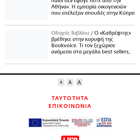
παιδί δεν έφυγε ποτέ από την
Αθήνα»: Η εμπειρία οικογενειών
που επέλεξαν σπουδές στην Κύπρο
Οδηγός Βιβλίου
Ο «Καθρέφτης»
βρέθηκε στην κορυφή της
Bookvoice. Τι τον ξεχώρισε
ανάμεσα στα μεγάλα best sellers;
ΤΑΥΤΟΤΗΤΑ
ΕΠΙΚΟΙΝΩΝΙΑ