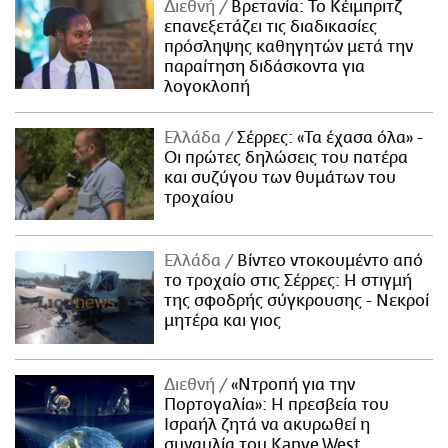
Διεθνή
Βρετανία: Το Κέιμπριτζ
επανεξετάζει τις διαδικασίες
πρόσληψης καθηγητών μετά την
παραίτηση διδάσκοντα για
λογοκλοπή
Ελλάδα
Σέρρες: «Τα έχασα όλα» -
Οι πρώτες δηλώσεις του πατέρα
και συζύγου των θυμάτων του
τροχαίου
Ελλάδα
Βίντεο ντοκουμέντο από
το τροχαίο στις Σέρρες: Η στιγμή
της σφοδρής σύγκρουσης - Νεκροί
μητέρα και γιος
Διεθνή
«Ντροπή για την
Πορτογαλία»: Η πρεσβεία του
Ισραήλ ζητά να ακυρωθεί η
συναυλία του Kanye West