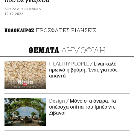
που σε γνώρισα
ΑΜΠΑ
ΛΟΥΙΖΑ ΑΡΚΟΥΜΑΝΕΑ
PRINT
12.12.2022
ΠΡΟΣΦΑΤΕΣ ΕΙΔΗΣΕΙΣ
ΚΩΛΟΚΑΙΡΟΣ
ΔΗΜΟΦΙΛΗ
ΘΕΜΑΤΑ
HEALTHY PEOPLE
Είναι καλό
πρωινό η βρόμη; Ένας γιατρός
απαντά
Design
Μόνο στα όνειρα: Τα
υπέροχα σπίτια του Ιμπέρ ντε
Ζιβανσί