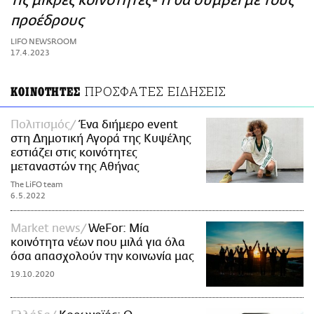
τις μικρές κοινότητες- Τι θα συμβεί με τους
ΑΜΠΑ
προέδρους
PRINT
LIFO NEWSROOM
17.4.2023
ΠΡΟΣΦΑΤΕΣ ΕΙΔΗΣΕΙΣ
ΚΟΙΝΟΤΗΤΕΣ
Πολιτισμός
Ένα διήμερο event
στη Δημοτική Αγορά της Κυψέλης
εστιάζει στις κοινότητες
μεταναστών της Αθήνας
The LiFO team
6.5.2022
Market news
WeFor: Μία
κοινότητα νέων που μιλά για όλα
όσα απασχολούν την κοινωνία μας
19.10.2020