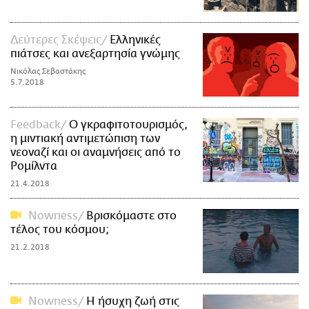
Δεύτερες Σκέψεις
Ελληνικές
πιάτσες και ανεξαρτησία γνώμης
Νικόλας Σεβαστάκης
5.7.2018
Feedback
Ο γκραφιτοτουρισμός,
η μιντιακή αντιμετώπιση των
νεοναζί και οι αναμνήσεις από το
Ρομίλντα
21.4.2018
Nowness
Βρισκόμαστε στο
τέλος του κόσμου;
21.2.2018
Nowness
Η ήσυχη ζωή στις