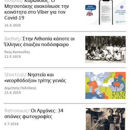
Ελλάδα
Κορωνοϊός: O
Μητσοτάκης ανακοίνωσε την
κοινότητα στο Viber για τον
Covid-19
16.4.2020
Διεθνή
Στην Αιθιοπία κάποτε οι
Έλληνες έπαιζαν ποδόσφαιρο
Άκης Κατσούδας
12.5.2019
Shortcut
Νηστεία και
«νεορθόδοξοι» τρίτης γενιάς
Δημήτρης Πολιτάκης
23.4.2019
Retronaut
Οι Αρχάνες: 34
σπάνιες φωτογραφίες
5.7.2018