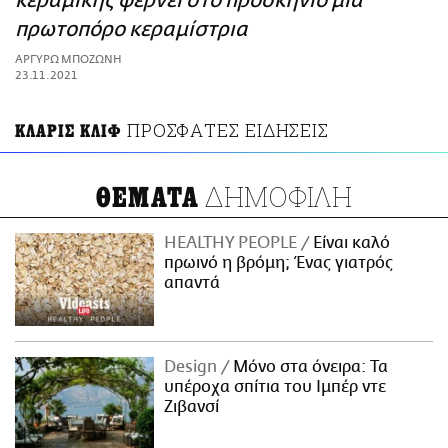
κεραμικής φέρνει στο προσκήνιο μια
ΑΜΠΑ
πρωτοπόρο κεραμίστρια
PRINT
ΑΡΓΥΡΩ ΜΠΟΖΩΝΗ
23.11.2021
ΠΡΟΣΦΑΤΕΣ ΕΙΔΗΣΕΙΣ
ΚΛΑΡΙΣ ΚΛΙΦ
ΔΗΜΟΦΙΛΗ
ΘΕΜΑΤΑ
HEALTHY PEOPLE
Είναι καλό
πρωινό η βρόμη; Ένας γιατρός
απαντά
Design
Μόνο στα όνειρα: Τα
υπέροχα σπίτια του Ιμπέρ ντε
Ζιβανσί