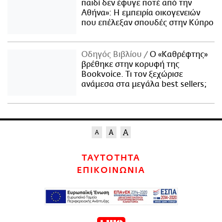
παιδί δεν έφυγε ποτέ από την
Αθήνα»: Η εμπειρία οικογενειών
που επέλεξαν σπουδές στην Κύπρο
Οδηγός Βιβλίου
Ο «Καθρέφτης»
βρέθηκε στην κορυφή της
Bookvoice. Τι τον ξεχώρισε
ανάμεσα στα μεγάλα best sellers;
ΤΑΥΤΟΤΗΤΑ
ΕΠΙΚΟΙΝΩΝΙΑ