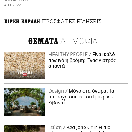
THE LIFO TEAM
ΑΜΠΑ
4.11.2022
PRINT
ΠΡΟΣΦΑΤΕΣ ΕΙΔΗΣΕΙΣ
ΚΙΡΚΗ ΚΑΡΑΛΗ
ΔΗΜΟΦΙΛΗ
ΘΕΜΑΤΑ
HEALTHY PEOPLE
Είναι καλό
πρωινό η βρόμη; Ένας γιατρός
απαντά
Design
Μόνο στα όνειρα: Τα
υπέροχα σπίτια του Ιμπέρ ντε
Ζιβανσί
Γεύση
Red Jane Grill: Η πιο