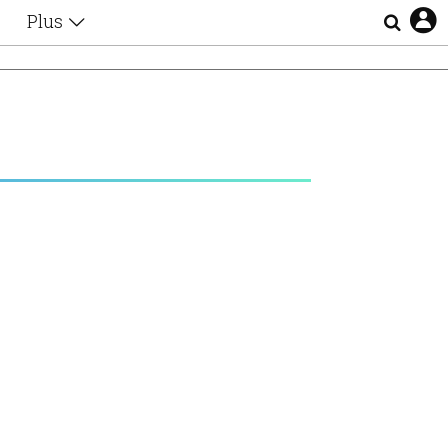
Plus
Θέματα
Συνεντεύξεις
Videos
τα
Αφιερώματα
Ζώδια
Εξομολογήσεις
Blogs
η
Οι Αθηναίοι
Απώλειες
Lgbtqi+
Επιλογές