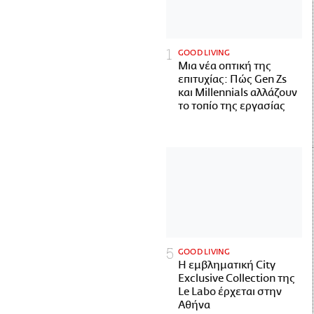
GOOD LIVING
Μια νέα οπτική της
επιτυχίας: Πώς Gen Zs
και Millennials αλλάζουν
το τοπίο της εργασίας
GOOD LIVING
Η εμβληματική City
Exclusive Collection της
Le Labo έρχεται στην
Αθήνα