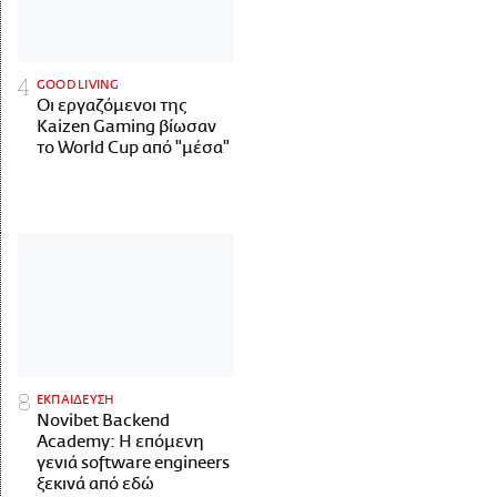
GOOD LIVING
Οι εργαζόμενοι της
Kaizen Gaming βίωσαν
το World Cup από "μέσα"
ΕΚΠΑΙΔΕΥΣΗ
Novibet Backend
Academy: Η επόμενη
γενιά software engineers
ξεκινά από εδώ