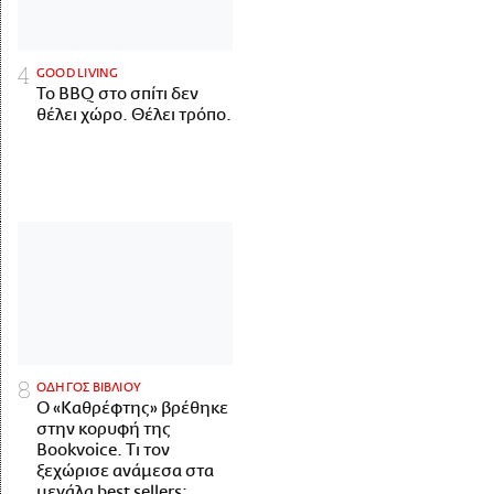
GOOD LIVING
Το BBQ στο σπίτι δεν
θέλει χώρο. Θέλει τρόπο.
ΟΔΗΓΟΣ ΒΙΒΛΙΟΥ
Ο «Καθρέφτης» βρέθηκε
στην κορυφή της
Bookvoice. Τι τον
ξεχώρισε ανάμεσα στα
μεγάλα best sellers;