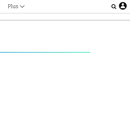
Plus
Θέματα
Συνεντεύξεις
Videos
τα
Αφιερώματα
Ζώδια
Εξομολογήσεις
Blogs
η
Οι Αθηναίοι
Απώλειες
Lgbtqi+
Επιλογές