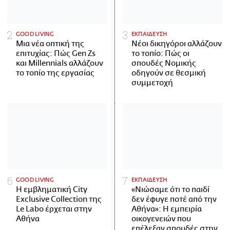
GOOD LIVING
ΕΚΠΑΙΔΕΥΣΗ
Μια νέα οπτική της
Νέοι δικηγόροι αλλάζουν
επιτυχίας: Πώς Gen Zs
το τοπίο: Πώς οι
και Millennials αλλάζουν
σπουδές Νομικής
το τοπίο της εργασίας
οδηγούν σε θεσμική
συμμετοχή
GOOD LIVING
ΕΚΠΑΙΔΕΥΣΗ
Η εμβληματική City
«Νιώσαμε ότι το παιδί
Exclusive Collection της
δεν έφυγε ποτέ από την
Le Labo έρχεται στην
Αθήνα»: Η εμπειρία
Αθήνα
οικογενειών που
επέλεξαν σπουδές στην