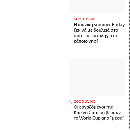
GOOD LIVING
Η ιδανική summer Friday
ξεκινά με δουλειά στο
σπίτι και καταλήγει σε
κάποιο νησί
GOOD LIVING
Οι εργαζόμενοι της
Kaizen Gaming βίωσαν
το World Cup από "μέσα"