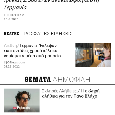
ηλικίας 2.500 ετών ανακαλύφθηκε στη
ΑΜΠΑ
Γερμανία
PRINT
THE LIFO TEAM
10.6.2026
ΠΡΟΣΦΑΤΕΣ ΕΙΔΗΣΕΙΣ
ΚΕΛΤΕΣ
Διεθνή
Γερμανία: Έκλεψαν
εκατοντάδες χρυσά κέλτικα
νομίσματα μέσα από μουσείο
LifO Newsroom
24.11.2022
ΔΗΜΟΦΙΛΗ
ΘΕΜΑΤΑ
Σκληρές Αλήθειες
H σκληρή
αλήθεια για τον Πάνο Βλάχο