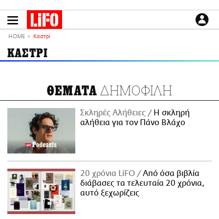
Παράκαμψη
προς
το
ΕΙΔΗΣΕΙΣ
κυρίως
HOME
Καστρί
περιεχόμενο
CULTURE
ΚΑΣΤΡΙ
ΑΠΟΨΕΙΣ
ΤΡΟΠΟΣ ΖΩΗΣ
ΔΗΜΟΦΙΛΗ
ΘΕΜΑΤΑ
PODCASTS
Plus
Σκληρές Αλήθειες
H σκληρή
αλήθεια για τον Πάνο Βλάχο
LIFO SHOP
NEWSLETTER
20 χρόνια LiFO
Από όσα βιβλία
ΜΙΚΡΟΠΡΑΓΜΑΤΑ
διάβασες τα τελευταία 20 χρόνια,
THE GOOD LIFO
αυτό ξεχωρίζεις
LIFOLAND
CITY GUIDE