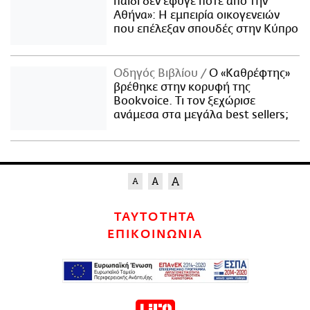
παιδί δεν έφυγε ποτέ από την
Αθήνα»: Η εμπειρία οικογενειών
που επέλεξαν σπουδές στην Κύπρο
Οδηγός Βιβλίου
Ο «Καθρέφτης»
βρέθηκε στην κορυφή της
Bookvoice. Τι τον ξεχώρισε
ανάμεσα στα μεγάλα best sellers;
ΤΑΥΤΟΤΗΤΑ
ΕΠΙΚΟΙΝΩΝΙΑ