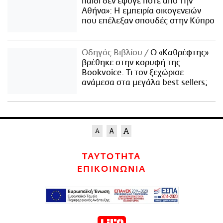
παιδί δεν έφυγε ποτέ από την
Αθήνα»: Η εμπειρία οικογενειών
που επέλεξαν σπουδές στην Κύπρο
Οδηγός Βιβλίου
Ο «Καθρέφτης»
βρέθηκε στην κορυφή της
Bookvoice. Τι τον ξεχώρισε
ανάμεσα στα μεγάλα best sellers;
ΤΑΥΤΟΤΗΤΑ
ΕΠΙΚΟΙΝΩΝΙΑ