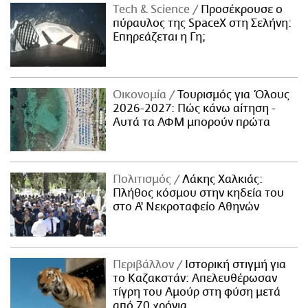
Τech & Science
Προσέκρουσε ο
πύραυλος της SpaceX στη Σελήνη:
Επηρεάζεται η Γη;
Οικονομία
Τουρισμός για Όλους
2026-2027: Πώς κάνω αίτηση -
Αυτά τα ΑΦΜ μπορούν πρώτα
Πολιτισμός
Λάκης Χαλκιάς:
Πλήθος κόσμου στην κηδεία του
στο Α' Νεκροταφείο Αθηνών
Περιβάλλον
Ιστορική στιγμή για
το Καζακστάν: Απελευθέρωσαν
τίγρη του Αμούρ στη φύση μετά
από 70 χρόνια