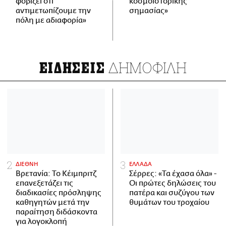
φοβίζει ότι
κοσμοϊστορικής
αντιμετωπίζουμε την
σημασίας»
πόλη με αδιαφορία»
ΔΗΜΟΦΙΛΗ
ΕΙΔΗΣΕΙΣ
ΔΙΕΘΝΗ
ΕΛΛΑΔΑ
Βρετανία: Το Κέιμπριτζ
Σέρρες: «Τα έχασα όλα» -
επανεξετάζει τις
Οι πρώτες δηλώσεις του
διαδικασίες πρόσληψης
πατέρα και συζύγου των
καθηγητών μετά την
θυμάτων του τροχαίου
παραίτηση διδάσκοντα
για λογοκλοπή