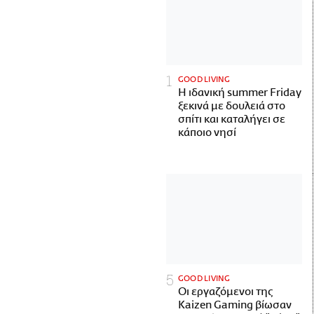
GOOD LIVING
Η ιδανική summer Friday
ξεκινά με δουλειά στο
σπίτι και καταλήγει σε
κάποιο νησί
GOOD LIVING
Οι εργαζόμενοι της
Kaizen Gaming βίωσαν