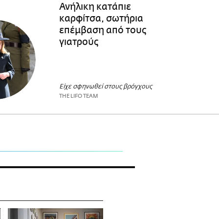
Ανήλικη κατάπιε
καρφίτσα, σωτήρια
επέμβαση από τους
γιατρούς
Είχε σφηνωθεί στους βρόγχους
THE LIFO TEAM