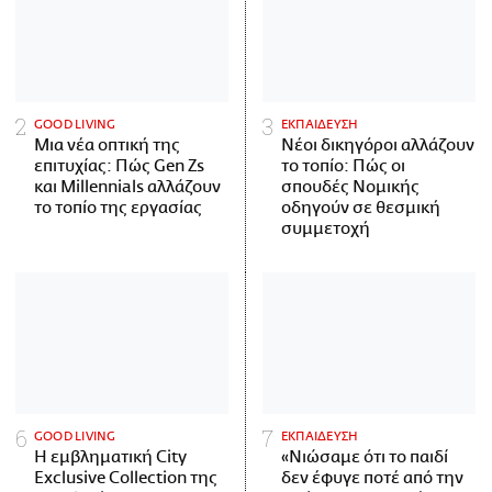
GOOD LIVING
ΕΚΠΑΙΔΕΥΣΗ
Μια νέα οπτική της
Νέοι δικηγόροι αλλάζουν
επιτυχίας: Πώς Gen Zs
το τοπίο: Πώς οι
και Millennials αλλάζουν
σπουδές Νομικής
το τοπίο της εργασίας
οδηγούν σε θεσμική
συμμετοχή
GOOD LIVING
ΕΚΠΑΙΔΕΥΣΗ
Η εμβληματική City
«Νιώσαμε ότι το παιδί
Exclusive Collection της
δεν έφυγε ποτέ από την