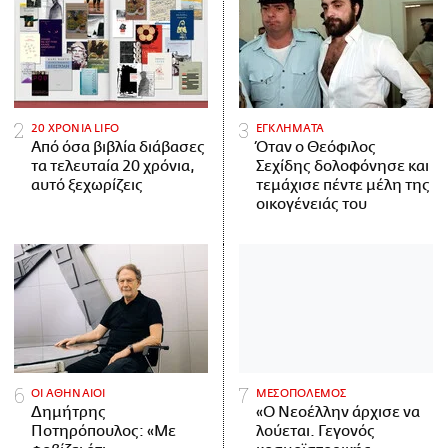
20 ΧΡΟΝΙΑ LIFO
ΕΓΚΛΗΜΑΤΑ
Από όσα βιβλία διάβασες
Όταν ο Θεόφιλος
τα τελευταία 20 χρόνια,
Σεχίδης δολοφόνησε και
αυτό ξεχωρίζεις
τεμάχισε πέντε μέλη της
οικογένειάς του
ΟΙ ΑΘΗΝΑΙΟΙ
ΜΕΣΟΠΟΛΕΜΟΣ
Δημήτρης
«Ο Νεοέλλην άρχισε να
Ποτηρόπουλος: «Με
λούεται. Γεγονός