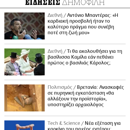
ΔΗΜΟΦΙΛΗ
ΕΙΔΗΣΕΙΣ
Διεθνή
Αντόνιο Μπαντέρας: «Η
καρδιακή προσβολή ήταν το
καλύτερο πράγμα που συνέβη
ποτέ στη ζωή μου»
Διεθνή
Τι θα ακολουθήσει για τη
βασίλισσα Καμίλα εάν πεθάνει
πρώτος ο βασιλιάς Κάρολος;
Πολιτισμός
Βρετανία: Ανασκαφές
σε πυρηνική εγκατάσταση «θα
αλλάξουν την προϊστορία»,
υποστηρίζει αρχαιολόγος
Τech & Science
Νέα εξέταση για
καρκίνο του παχέος εντέρου: