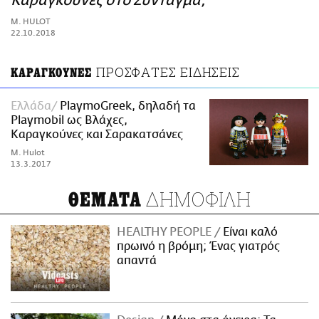
Καραγκούνες στο Σύνταγμα;
ΑΜΠΑ
M. HULOT
PRINT
22.10.2018
ΠΡΟΣΦΑΤΕΣ ΕΙΔΗΣΕΙΣ
ΚΑΡΑΓΚΟΥΝΕΣ
Ελλάδα
PlaymoGreek, δηλαδή τα
Playmobil ως Βλάχες,
Καραγκούνες και Σαρακατσάνες
M. Hulot
13.3.2017
ΔΗΜΟΦΙΛΗ
ΘΕΜΑΤΑ
HEALTHY PEOPLE
Είναι καλό
πρωινό η βρόμη; Ένας γιατρός
απαντά