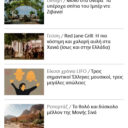
Design
Μόνο στα όνειρα: Τα
υπέροχα σπίτια του Ιμπέρ ντε
Ζιβανσί
Γεύση
Red Jane Grill: Η πιο
νόστιμη και χαλαρή αυλή στα
Χανιά (ίσως και στην Ελλάδα)
Είκοσι χρόνια LIFO
Tρεις
σημαντικοί Έλληνες μουσικοί, τρεις
μεγάλες απώλειες
Ρεπορτάζ
Το θολό και δύσκολο
μέλλον της Μονής Σινά