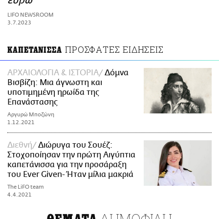
ευρώ
ΑΜΠΑ
LIFO NEWSROOM
PRINT
3.7.2023
ΠΡΟΣΦΑΤΕΣ ΕΙΔΗΣΕΙΣ
ΚΑΠΕΤΑΝΙΣΣΑ
ΑΡΧΑΙΟΛΟΓΙΑ & ΙΣΤΟΡΙΑ
Δόμνα
Βισβίζη: Μια άγνωστη και
υποτιμημένη ηρωίδα της
Επανάστασης
Αργυρώ Μποζώνη
1.12.2021
Διεθνή
Διώρυγα του Σουέζ:
Στοχοποίησαν την πρώτη Αιγύπτια
καπετάνισσα για την προσάραξη
του Ever Given- Ήταν μίλια μακριά
The LiFO team
4.4.2021
ΔΗΜΟΦΙΛΗ