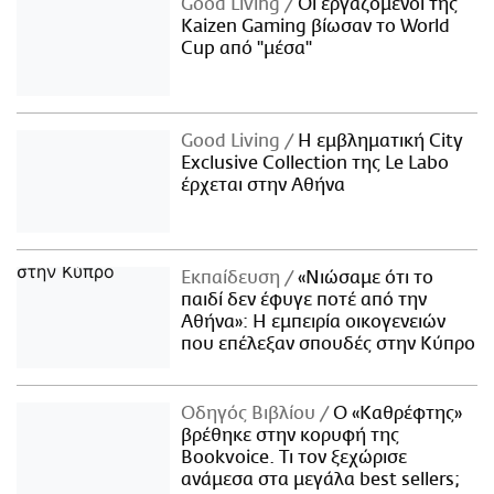
Good Living
Οι εργαζόμενοι της
Kaizen Gaming βίωσαν το World
Cup από "μέσα"
Good Living
Η εμβληματική City
Exclusive Collection της Le Labo
έρχεται στην Αθήνα
Εκπαίδευση
«Νιώσαμε ότι το
παιδί δεν έφυγε ποτέ από την
Αθήνα»: Η εμπειρία οικογενειών
που επέλεξαν σπουδές στην Κύπρο
Οδηγός Βιβλίου
Ο «Καθρέφτης»
βρέθηκε στην κορυφή της
Bookvoice. Τι τον ξεχώρισε
ανάμεσα στα μεγάλα best sellers;