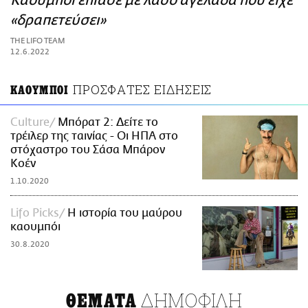
Καουμπόι έπιασε με λάσο αγελάδα που είχε
ΑΜΠΑ
«δραπετεύσει»
PRINT
THE LIFO TEAM
12.6.2022
ΠΡΟΣΦΑΤΕΣ ΕΙΔΗΣΕΙΣ
ΚΑΟΥΜΠΟΙ
Culture
Μπόρατ 2: Δείτε το
τρέιλερ της ταινίας - Οι ΗΠΑ στο
στόχαστρο του Σάσα Μπάρον
Κοέν
1.10.2020
Lifo Picks
H ιστορία του μαύρου
καουμπόι
30.8.2020
ΔΗΜΟΦΙΛΗ
ΘΕΜΑΤΑ