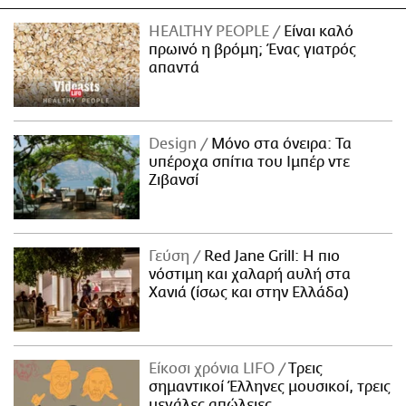
HEALTHY PEOPLE
Είναι καλό
πρωινό η βρόμη; Ένας γιατρός
απαντά
Design
Μόνο στα όνειρα: Τα
υπέροχα σπίτια του Ιμπέρ ντε
Ζιβανσί
Γεύση
Red Jane Grill: Η πιο
νόστιμη και χαλαρή αυλή στα
Χανιά (ίσως και στην Ελλάδα)
Είκοσι χρόνια LIFO
Tρεις
σημαντικοί Έλληνες μουσικοί, τρεις
μεγάλες απώλειες