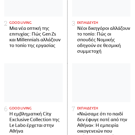
GOOD LIVING
ΕΚΠΑΙΔΕΥΣΗ
Μια νέα οπτική της
Νέοι δικηγόροι αλλάζουν
επιτυχίας: Πώς Gen Zs
το τοπίο: Πώς οι
και Millennials αλλάζουν
σπουδές Νομικής
το τοπίο της εργασίας
οδηγούν σε θεσμική
συμμετοχή
GOOD LIVING
ΕΚΠΑΙΔΕΥΣΗ
Η εμβληματική City
«Νιώσαμε ότι το παιδί
Exclusive Collection της
δεν έφυγε ποτέ από την
Le Labo έρχεται στην
Αθήνα»: Η εμπειρία
Αθήνα
οικογενειών που