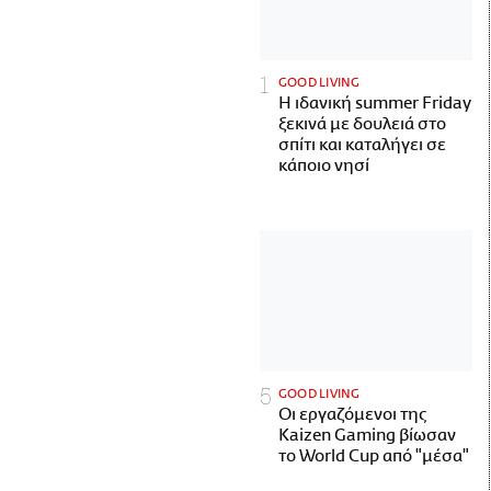
GOOD LIVING
Η ιδανική summer Friday
ξεκινά με δουλειά στο
σπίτι και καταλήγει σε
κάποιο νησί
GOOD LIVING
Οι εργαζόμενοι της
Kaizen Gaming βίωσαν
το World Cup από "μέσα"