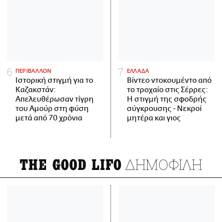
ΠΕΡΙΒΑΛΛΟΝ
ΕΛΛΑΔΑ
Ιστορική στιγμή για το
Βίντεο ντοκουμέντο από
Καζακστάν:
το τροχαίο στις Σέρρες:
Απελευθέρωσαν τίγρη
Η στιγμή της σφοδρής
του Αμούρ στη φύση
σύγκρουσης - Νεκροί
μετά από 70 χρόνια
μητέρα και γιος
ΔΗΜΟΦΙΛΗ
THE GOOD LIFO