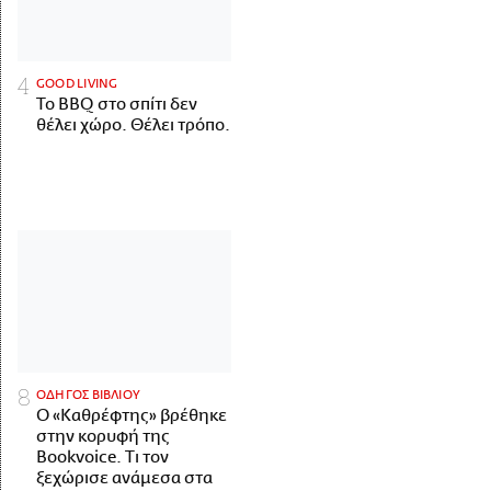
GOOD LIVING
Το BBQ στο σπίτι δεν
θέλει χώρο. Θέλει τρόπο.
ΟΔΗΓΟΣ ΒΙΒΛΙΟΥ
Ο «Καθρέφτης» βρέθηκε
στην κορυφή της
Bookvoice. Τι τον
ξεχώρισε ανάμεσα στα