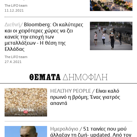
The LiFO team
11.12.2021
Διεθνή
Bloomberg: Οι καλύτερες
και οι χειρότερες χώρες να ζει
κανείς την εποχή των
μεταλλάξεων - Η θέση της
Ελλάδας
The LiFO team
27.4.2021
ΔΗΜΟΦΙΛΗ
ΘΕΜΑΤΑ
HEALTHY PEOPLE
Είναι καλό
πρωινό η βρόμη; Ένας γιατρός
απαντά
Ημερολόγιο
51 ταινίες που μού
άλλαξαν τη ζωή- updated. Aπό τον