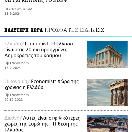
να ζει κάποιος το 2024
ΑΜΠΑ
LIFO NEWSROOM
PRINT
11.9.2024
ΠΡΟΣΦΑΤΕΣ ΕΙΔΗΣΕΙΣ
ΚΑΛΥΤΕΡΗ ΧΩΡΑ
Ελλάδα
Economist: Η Ελλάδα
είναι στις 20 πιο προηγμένες
Δημοκρατίες του κόσμου
LifO Newsroom
15.2.2024
Οικονομία
Economist: Χώρα της
χρονιάς η Ελλάδα
LifO Newsroom
20.12.2023
Διεθνή
Αυτές είναι οι φιλικότερες
χώρες της Ευρώπης - Η θέση της
Ελλάδας