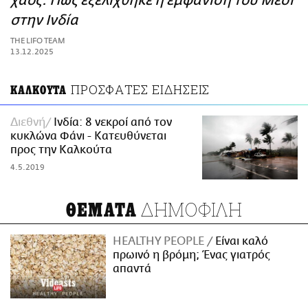
χάος: Πώς εξελίχθηκε η εμφάνιση του Μέσι
ΑΜΠΑ
στην Ινδία
PRINT
THE LIFO TEAM
13.12.2025
ΠΡΟΣΦΑΤΕΣ ΕΙΔΗΣΕΙΣ
ΚΑΛΚΟΥΤΑ
Διεθνή
Ινδία: 8 νεκροί από τον
κυκλώνα Φάνι - Κατευθύνεται
προς την Καλκούτα
4.5.2019
ΔΗΜΟΦΙΛΗ
ΘΕΜΑΤΑ
HEALTHY PEOPLE
Είναι καλό
πρωινό η βρόμη; Ένας γιατρός
απαντά