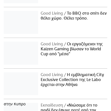
Good Living
Το BBQ στο σπίτι δεν
θέλει χώρο. Θέλει τρόπο.
Good Living
Οι εργαζόμενοι της
Kaizen Gaming βίωσαν το World
Cup από "μέσα"
Good Living
Η εμβληματική City
Exclusive Collection της Le Labo
έρχεται στην Αθήνα
Εκπαίδευση
«Νιώσαμε ότι το
παιδί δεν έφυγε ποτέ από την