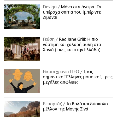
Design
Μόνο στα όνειρα: Τα
υπέροχα σπίτια του Ιμπέρ ντε
Ζιβανσί
Γεύση
Red Jane Grill: Η πιο
νόστιμη και χαλαρή αυλή στα
Χανιά (ίσως και στην Ελλάδα)
Είκοσι χρόνια LIFO
Tρεις
σημαντικοί Έλληνες μουσικοί, τρεις
μεγάλες απώλειες
Ρεπορτάζ
Το θολό και δύσκολο
μέλλον της Μονής Σινά