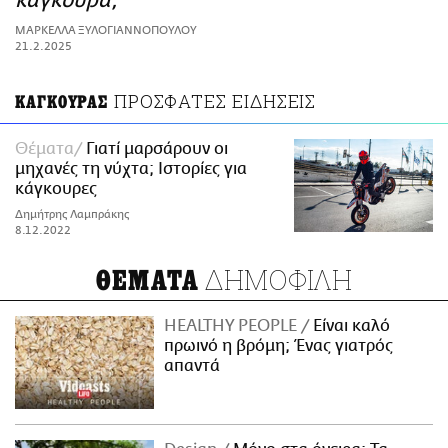
κάγκουρα;
ΑΜΠΑ
ΜΑΡΚΕΛΛΑ ΞΥΛΟΓΙΑΝΝΟΠΟΥΛΟΥ
PRINT
21.2.2025
ΠΡΟΣΦΑΤΕΣ ΕΙΔΗΣΕΙΣ
ΚΑΓΚΟΥΡΑΣ
Θέματα
Γιατί μαρσάρουν οι
μηχανές τη νύχτα; Ιστορίες για
κάγκουρες
Δημήτρης Λαμπράκης
8.12.2022
ΔΗΜΟΦΙΛΗ
ΘΕΜΑΤΑ
HEALTHY PEOPLE
Είναι καλό
πρωινό η βρόμη; Ένας γιατρός
απαντά