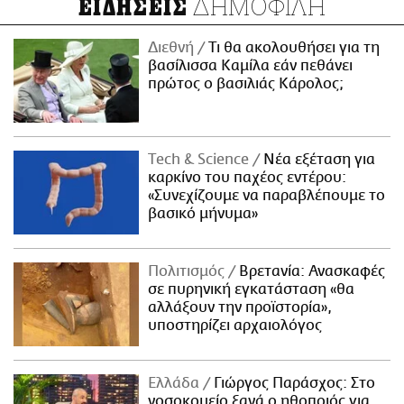
ΔΗΜΟΦΙΛΗ
ΕΙΔΗΣΕΙΣ
Διεθνή
Τι θα ακολουθήσει για τη
βασίλισσα Καμίλα εάν πεθάνει
πρώτος ο βασιλιάς Κάρολος;
Τech & Science
Νέα εξέταση για
καρκίνο του παχέος εντέρου:
«Συνεχίζουμε να παραβλέπουμε το
βασικό μήνυμα»
Πολιτισμός
Βρετανία: Ανασκαφές
σε πυρηνική εγκατάσταση «θα
αλλάξουν την προϊστορία»,
υποστηρίζει αρχαιολόγος
Ελλάδα
Γιώργος Παράσχος: Στο
νοσοκομείο ξανά ο ηθοποιός για