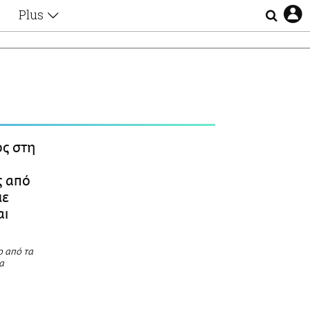
Plus
Θέματα
Συνεντεύξεις
Videos
τα
Αφιερώματα
Ζώδια
Εξομολογήσεις
Blogs
η
ς στη
Οι Αθηναίοι
Απώλειες
ς από
Lgbtqi+
με
Επιλογές
αι
ο από τα
α