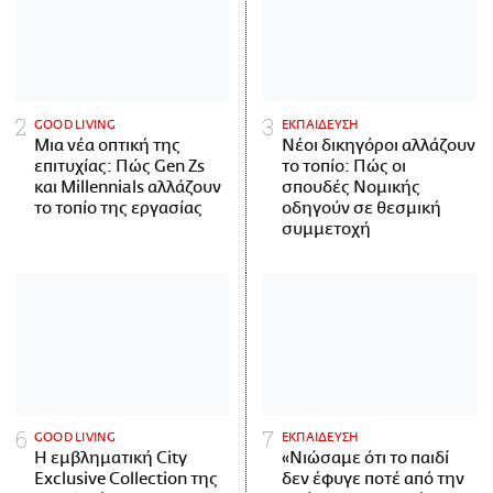
GOOD LIVING
ΕΚΠΑΙΔΕΥΣΗ
Μια νέα οπτική της
Νέοι δικηγόροι αλλάζουν
επιτυχίας: Πώς Gen Zs
το τοπίο: Πώς οι
και Millennials αλλάζουν
σπουδές Νομικής
το τοπίο της εργασίας
οδηγούν σε θεσμική
συμμετοχή
GOOD LIVING
ΕΚΠΑΙΔΕΥΣΗ
Η εμβληματική City
«Νιώσαμε ότι το παιδί
Exclusive Collection της
δεν έφυγε ποτέ από την