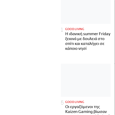
GOOD LIVING
Η ιδανική summer Friday
ξεκινά με δουλειά στο
σπίτι και καταλήγει σε
κάποιο νησί
GOOD LIVING
Οι εργαζόμενοι της
Kaizen Gaming βίωσαν