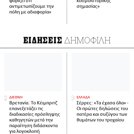
φοβίζει ότι
κοσμοϊστορικής
αντιμετωπίζουμε την
σημασίας»
πόλη με αδιαφορία»
ΔΗΜΟΦΙΛΗ
ΕΙΔΗΣΕΙΣ
ΔΙΕΘΝΗ
ΕΛΛΑΔΑ
Βρετανία: Το Κέιμπριτζ
Σέρρες: «Τα έχασα όλα» -
επανεξετάζει τις
Οι πρώτες δηλώσεις του
διαδικασίες πρόσληψης
πατέρα και συζύγου των
καθηγητών μετά την
θυμάτων του τροχαίου
παραίτηση διδάσκοντα
για λογοκλοπή