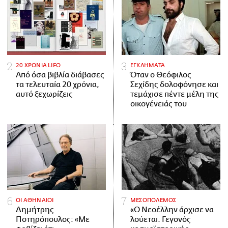
20 ΧΡΟΝΙΑ LIFO
ΕΓΚΛΗΜΑΤΑ
Από όσα βιβλία διάβασες
Όταν ο Θεόφιλος
τα τελευταία 20 χρόνια,
Σεχίδης δολοφόνησε και
αυτό ξεχωρίζεις
τεμάχισε πέντε μέλη της
οικογένειάς του
ΟΙ ΑΘΗΝΑΙΟΙ
ΜΕΣΟΠΟΛΕΜΟΣ
Δημήτρης
«Ο Νεοέλλην άρχισε να
Ποτηρόπουλος: «Με
λούεται. Γεγονός