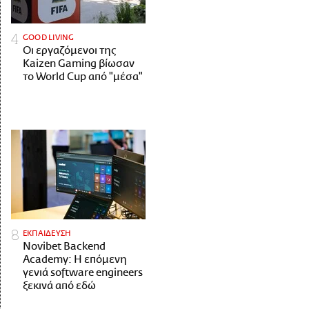
GOOD LIVING
Οι εργαζόμενοι της
Kaizen Gaming βίωσαν
το World Cup από "μέσα"
ΕΚΠΑΙΔΕΥΣΗ
Novibet Backend
Academy: Η επόμενη
γενιά software engineers
ξεκινά από εδώ