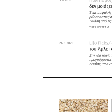
Πολιτισμός
3.6.2021
δεν μοιάζε
Ένας ασφαλής 
ριζοσπαστική φ
Ωνάση από τις 
THE LIFO TEAM
Lifo Picks
26.5.2020
του Άμλετ 
Στη νέα ταινία
προγράμματος 
πένθος, τα αντ