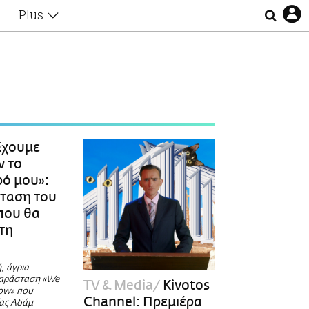
Plus
Θέματα
Συνεντεύξεις
Videos
τα
Αφιερώματα
Ζώδια
Εξομολογήσεις
Blogs
η
χουμε
Οι Αθηναίοι
ν το
Απώλειες
ρό μου»:
Lgbtqi+
ταση του
Επιλογές
που θα
στη
, άγρια
παράσταση «We
TV & Media
Kivotos
now» που
Channel: Πρεμιέρα
ίας Αδάμ