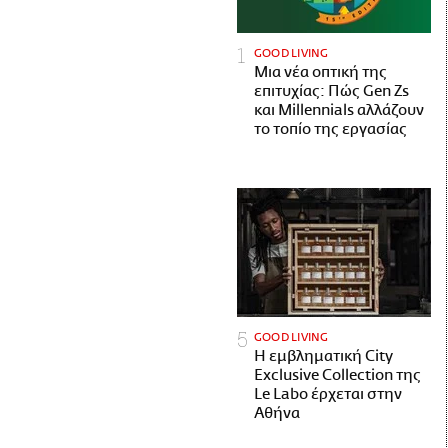
GOOD LIVING
Μια νέα οπτική της
επιτυχίας: Πώς Gen Zs
και Millennials αλλάζουν
το τοπίο της εργασίας
GOOD LIVING
Η εμβληματική City
Exclusive Collection της
Le Labo έρχεται στην
Αθήνα