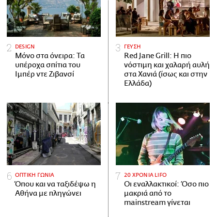
DESIGN
ΓΕΥΣΗ
Μόνο στα όνειρα: Τα
Red Jane Grill: Η πιο
υπέροχα σπίτια του
νόστιμη και χαλαρή αυλή
Ιμπέρ ντε Ζιβανσί
στα Χανιά (ίσως και στην
Ελλάδα)
ΟΠΤΙΚΗ ΓΩΝΙΑ
20 ΧΡΟΝΙΑ LIFO
Όπου και να ταξιδέψω η
Οι εναλλακτικοί: Όσο πιο
Αθήνα με πληγώνει
μακριά από το
mainstream γίνεται