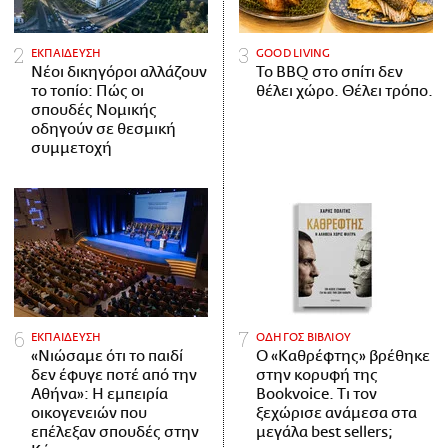
ΕΚΠΑΙΔΕΥΣΗ
GOOD LIVING
Νέοι δικηγόροι αλλάζουν
Το BBQ στο σπίτι δεν
το τοπίο: Πώς οι
θέλει χώρο. Θέλει τρόπο.
σπουδές Νομικής
οδηγούν σε θεσμική
συμμετοχή
ΕΚΠΑΙΔΕΥΣΗ
ΟΔΗΓΟΣ ΒΙΒΛΙΟΥ
«Νιώσαμε ότι το παιδί
Ο «Καθρέφτης» βρέθηκε
δεν έφυγε ποτέ από την
στην κορυφή της
Αθήνα»: Η εμπειρία
Bookvoice. Τι τον
οικογενειών που
ξεχώρισε ανάμεσα στα
επέλεξαν σπουδές στην
μεγάλα best sellers;