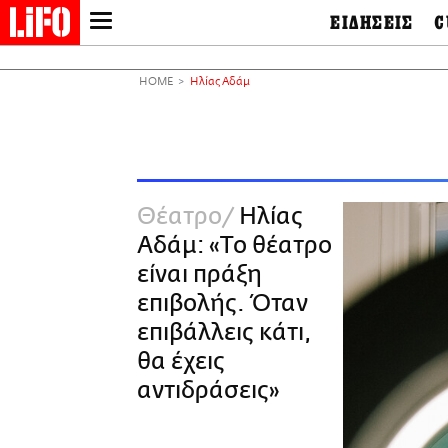
ΕΙΔΗΣΕΙΣ
C
LIFO SHOP
Ελλάδα
Ο
Διεθνή
Μ
NEWSLETTER
HOME
Ηλίας Αδάμ
Πολιτική
Θ
ΜΙΚΡΟΠΡΑΓΜΑΤΑ
Οικονομία
Ει
THE GOOD LIFO
Πολιτισμός
Βι
LIFOLAND
Αθλητισμός
Αρ
CITY GUIDE
& 
Περιβάλλον
Θέατρο
Ηλίας
D
ΑΜΠΑ
TV & Media
Φ
Αδάμ: «Το θέατρο
PRINT
Tech &
Science
είναι πράξη
European Lifo
επιβολής. Όταν
επιβάλλεις κάτι,
θα έχεις
αντιδράσεις»