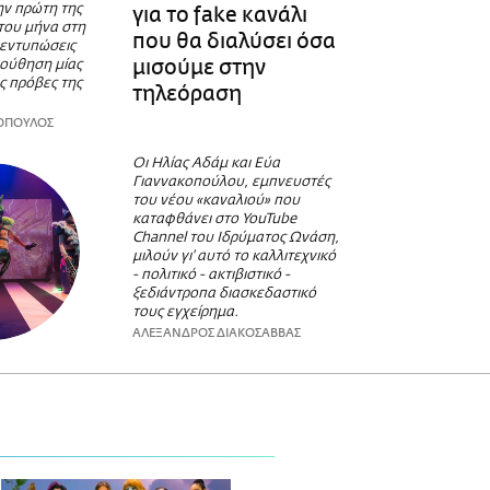
την πρώτη της
για το fake κανάλι
του μήνα στη
που θα διαλύσει όσα
 εντυπώσεις
μισούμε στην
ούθηση μίας
ες πρόβες της
τηλεόραση
ΟΠΟΥΛΟΣ
Οι Ηλίας Αδάμ και Εύα
Γιαννακοπούλου, εμπνευστές
του νέου «καναλιού» που
καταφθάνει στο YouTube
Channel του Ιδρύματος Ωνάση,
μιλούν γι' αυτό το καλλιτεχνικό
- πολιτικό - ακτιβιστικό -
ξεδιάντροπα διασκεδαστικό
τους εγχείρημα.
ΑΛΕΞΑΝΔΡΟΣ ΔΙΑΚΟΣΑΒΒΑΣ