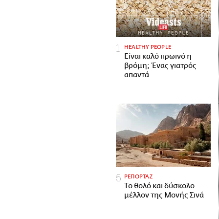
HEALTHY PEOPLE
Είναι καλό πρωινό η
βρόμη; Ένας γιατρός
απαντά
ΡΕΠΟΡΤΑΖ
Το θολό και δύσκολο
μέλλον της Μονής Σινά