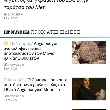
Αίγυπτος και γκράφιτι του L.A. στην
ΑΜΠΑ
ταράτσα του Met
PRINT
THE LIFO TEAM
19.4.2023
ΠΡΟΣΦΑΤΕΣ ΕΙΔΗΣΕΙΣ
ΙΕΡΟΓΛΥΦΙΚΑ
Πολιτισμός
Αρχαιολόγοι
ανακάλυψαν πίνακα
αποτελεσμάτων των Μάγια
ηλικίας 1.000 ετών
LifO Newsroom
12.4.2023
Πολιτισμός
Ο Champollion και το
μυστήριο των ιερογλυφικών, στο
Εθνικό Αρχαιολογικό Μουσείο
LifO Newsroom
28.9.2022