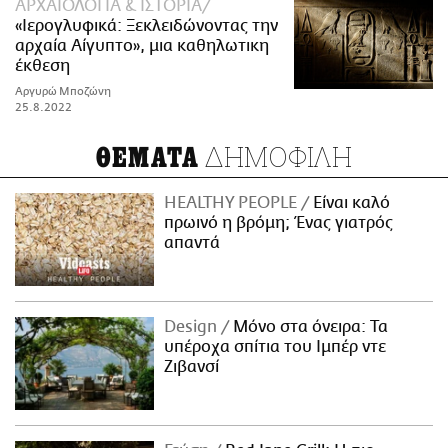
ΑΡΧΑΙΟΛΟΓΙΑ & ΙΣΤΟΡΙΑ
«Ιερογλυφικά: Ξεκλειδώνοντας την
αρχαία Αίγυπτο», μια καθηλωτικη
έκθεση
Αργυρώ Μποζώνη
25.8.2022
ΔΗΜΟΦΙΛΗ
ΘΕΜΑΤΑ
HEALTHY PEOPLE
Είναι καλό
πρωινό η βρόμη; Ένας γιατρός
απαντά
Design
Μόνο στα όνειρα: Τα
υπέροχα σπίτια του Ιμπέρ ντε
Ζιβανσί