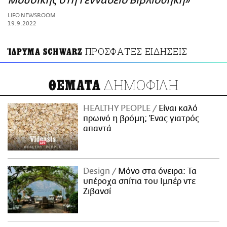
Μουσικής στη Γεννάδειο Βιβλιοθήκη»
ΑΜΠΑ
LIFO NEWSROOM
PRINT
19.9.2022
ΠΡΟΣΦΑΤΕΣ ΕΙΔΗΣΕΙΣ
ΊΔΡΥΜΑ SCHWARZ
ΔΗΜΟΦΙΛΗ
ΘΕΜΑΤΑ
HEALTHY PEOPLE
Είναι καλό
πρωινό η βρόμη; Ένας γιατρός
απαντά
Design
Μόνο στα όνειρα: Τα
υπέροχα σπίτια του Ιμπέρ ντε
Ζιβανσί