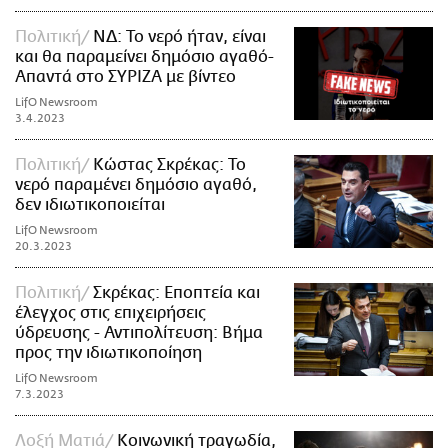
Πολιτική
ΝΔ: Το νερό ήταν, είναι
και θα παραμείνει δημόσιο αγαθό-
Απαντά στο ΣΥΡΙΖΑ με βίντεο
LifO Newsroom
3.4.2023
Πολιτική
Κώστας Σκρέκας: Το
νερό παραμένει δημόσιο αγαθό,
δεν ιδιωτικοποιείται
LifO Newsroom
20.3.2023
Πολιτική
Σκρέκας: Εποπτεία και
έλεγχος στις επιχειρήσεις
ύδρευσης - Αντιπολίτευση: Βήμα
προς την ιδιωτικοποίηση
LifO Newsroom
7.3.2023
Λοξή Ματιά
Κοινωνική τραγωδία,