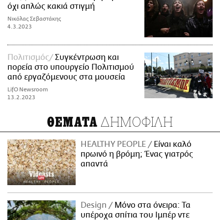
όχι απλώς κακιά στιγμή
Νικόλας Σεβαστάκης
4.3.2023
Πολιτισμός
Συγκέντρωση και
πορεία στο υπουργείο Πολιτισμού
από εργαζόμενους στα μουσεία
LifO Newsroom
13.2.2023
ΔΗΜΟΦΙΛΗ
ΘΕΜΑΤΑ
HEALTHY PEOPLE
Είναι καλό
πρωινό η βρόμη; Ένας γιατρός
απαντά
Design
Μόνο στα όνειρα: Τα
υπέροχα σπίτια του Ιμπέρ ντε