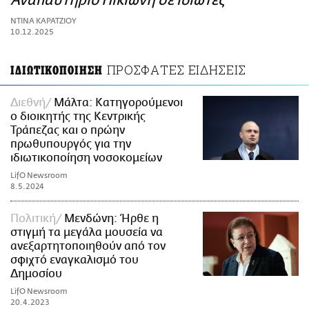
Αναπαυτήριο Πικιώνη σε ιδιώτες
ΑΜΠΑ
ΝΤΙΝΑ ΚΑΡΑΤΖΙΟΥ
PRINT
10.12.2025
ΠΡΟΣΦΑΤΕΣ ΕΙΔΗΣΕΙΣ
ΙΔΙΩΤΙΚΟΠΟΙΗΣΗ
Διεθνή
Μάλτα: Κατηγορούμενοι
ο διοικητής της Κεντρικής
Τράπεζας και ο πρώην
πρωθυπουργός για την
ιδιωτικοποίηση νοσοκομείων
LifO Newsroom
8.5.2024
Πολιτική
Μενδώνη: Ήρθε η
στιγμή τα μεγάλα μουσεία να
ανεξαρτητοποιηθούν από τον
σφιχτό εναγκαλισμό του
Δημοσίου
LifO Newsroom
20.4.2023