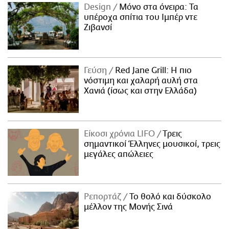
Design
Μόνο στα όνειρα: Τα
υπέροχα σπίτια του Ιμπέρ ντε
Ζιβανσί
Γεύση
Red Jane Grill: Η πιο
νόστιμη και χαλαρή αυλή στα
Χανιά (ίσως και στην Ελλάδα)
Είκοσι χρόνια LIFO
Tρεις
σημαντικοί Έλληνες μουσικοί, τρεις
μεγάλες απώλειες
Ρεπορτάζ
Το θολό και δύσκολο
μέλλον της Μονής Σινά