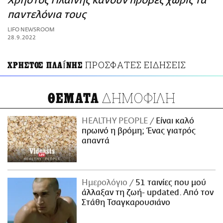
Χρήστος Πλαΐνης κάνουν πρόβες χωρίς τα
ΑΜΠΑ
παντελόνια τους
PRINT
LIFO NEWSROOM
28.9.2022
ΠΡΟΣΦΑΤΕΣ ΕΙΔΗΣΕΙΣ
ΧΡΗΣΤΟΣ ΠΛΑΪ́ΝΗΣ
ΔΗΜΟΦΙΛΗ
ΘΕΜΑΤΑ
HEALTHY PEOPLE
Είναι καλό
πρωινό η βρόμη; Ένας γιατρός
απαντά
Ημερολόγιο
51 ταινίες που μού
άλλαξαν τη ζωή- updated. Aπό τον
Στάθη Τσαγκαρουσιάνο