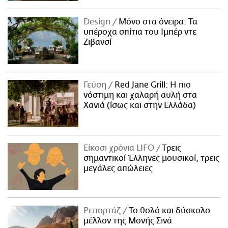
Design
Μόνο στα όνειρα: Τα
υπέροχα σπίτια του Ιμπέρ ντε
Ζιβανσί
Γεύση
Red Jane Grill: Η πιο
νόστιμη και χαλαρή αυλή στα
Χανιά (ίσως και στην Ελλάδα)
Είκοσι χρόνια LIFO
Tρεις
σημαντικοί Έλληνες μουσικοί, τρεις
μεγάλες απώλειες
Ρεπορτάζ
Το θολό και δύσκολο
μέλλον της Μονής Σινά