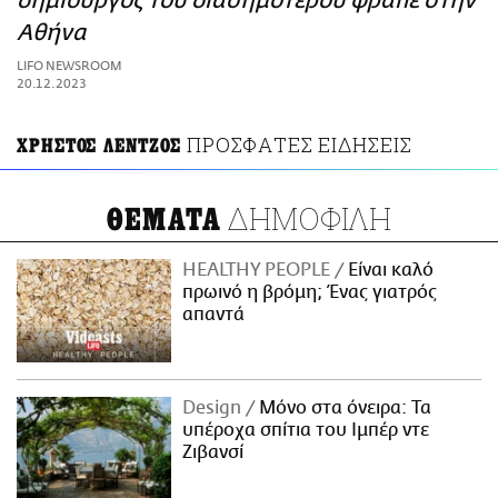
δημιουργός του διασημότερου φραπέ στην
ΑΜΠΑ
Αθήνα
PRINT
LIFO NEWSROOM
20.12.2023
ΠΡΟΣΦΑΤΕΣ ΕΙΔΗΣΕΙΣ
ΧΡΗΣΤΟΣ ΛΕΝΤΖΟΣ
ΔΗΜΟΦΙΛΗ
ΘΕΜΑΤΑ
HEALTHY PEOPLE
Είναι καλό
πρωινό η βρόμη; Ένας γιατρός
απαντά
Design
Μόνο στα όνειρα: Τα
υπέροχα σπίτια του Ιμπέρ ντε
Ζιβανσί