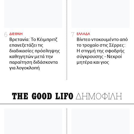
ΔΙΕΘΝΗ
ΕΛΛΑΔΑ
Βρετανία: Το Κέιμπριτζ
Βίντεο ντοκουμέντο από
επανεξετάζει τις
το τροχαίο στις Σέρρες:
διαδικασίες πρόσληψης
Η στιγμή της σφοδρής
καθηγητών μετά την
σύγκρουσης - Νεκροί
παραίτηση διδάσκοντα
μητέρα και γιος
για λογοκλοπή
ΔΗΜΟΦΙΛΗ
THE GOOD LIFO