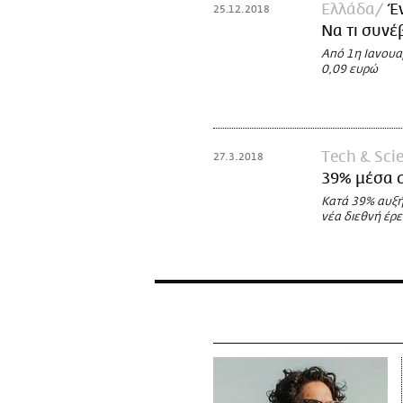
Ελλάδα
Έ
25.12.2018
Να τι συνέ
Από 1η Ιανουαρ
0,09 ευρώ
Τech & Sci
27.3.2018
39% μέσα σ
Κατά 39% αυξή
νέα διεθνή έρ