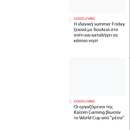
GOOD LIVING
Η ιδανική summer Friday
ξεκινά με δουλειά στο
σπίτι και καταλήγει σε
κάποιο νησί
GOOD LIVING
Οι εργαζόμενοι της
Kaizen Gaming βίωσαν
το World Cup από "μέσα"