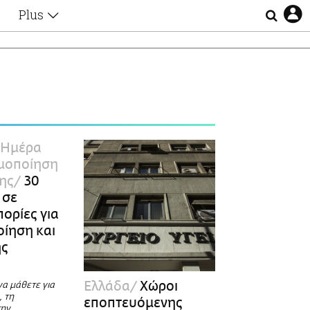
Plus
Θέματα
Συνεντεύξεις
Videos
τα
Αφιερώματα
Ζώδια
Εξομολογήσεις
Blogs
η
 Ημέρα
Οι Αθηναίοι
ιμοποίηση
Απώλειες
ης
30
Lgbtqi+
 σε
Επιλογές
ορίες για
οίηση και
ης
Ελλάδα
Χώροι
να μάθετε για
, τη
εποπτευόμενης
την