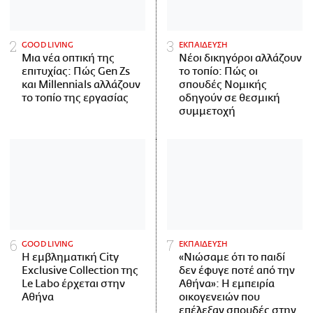
GOOD LIVING
ΕΚΠΑΙΔΕΥΣΗ
Μια νέα οπτική της
Νέοι δικηγόροι αλλάζουν
επιτυχίας: Πώς Gen Zs
το τοπίο: Πώς οι
και Millennials αλλάζουν
σπουδές Νομικής
το τοπίο της εργασίας
οδηγούν σε θεσμική
συμμετοχή
GOOD LIVING
ΕΚΠΑΙΔΕΥΣΗ
Η εμβληματική City
«Νιώσαμε ότι το παιδί
Exclusive Collection της
δεν έφυγε ποτέ από την
Le Labo έρχεται στην
Αθήνα»: Η εμπειρία
Αθήνα
οικογενειών που
επέλεξαν σπουδές στην