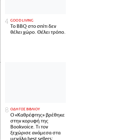
GOOD LIVING
Το BBQ στο σπίτι δεν
θέλει χώρο. Θέλει τρόπο.
ΟΔΗΓΟΣ ΒΙΒΛΙΟΥ
Ο «Καθρέφτης» βρέθηκε
στην κορυφή της
Bookvoice. Τι τον
ξεχώρισε ανάμεσα στα
μεγάλα best sellers;