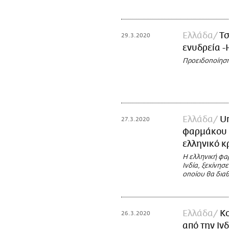
Ελλάδα
Τσ
29.3.2020
ενυδρεία -
Προειδοποίηση
Ελλάδα
U
27.3.2020
φαρμάκου χ
ελληνικό κ
Η ελληνική φα
Ινδία, ξεκίνησ
οποίου θα διαθ
Ελλάδα
Κο
26.3.2020
από την Ινδ