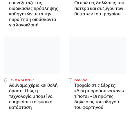
επανεξετάζει τις
Οι πρώτες δηλώσεις του
διαδικασίες πρόσληψης
πατέρα και συζύγου των
καθηγητών μετά την
θυμάτων του τροχαίου
παραίτηση διδάσκοντα
για λογοκλοπή
ΤECH & SCIENCE
ΕΛΛΑΔΑ
Αδύναμα χέρια και θολή
Τροχαίο στις Σέρρες:
όραση: Πώς η
«Δεν μπορούσα να κάνω
τεχνολογία μπορεί να
τίποτα» - Οι πρώτες
επηρεάσει τη φυσική
δηλώσεις του οδηγού
κατάσταση
του φορτηγού