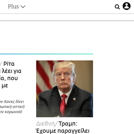
Plus
Θέματα
Συνεντεύξεις
Videos
τα
Αφιερώματα
Ζώδια
Εξομολογήσεις
Blogs
η
Ρίτα
Οι Αθηναίοι
 λέει για
Απώλειες
ία, που
Lgbtqi+
 με
Επιλογές
ν Χανκς δίνει
σωπική οπτική
τον κορωνοϊό
Διεθνή
Τραμπ:
Έχουμε παραγγείλει