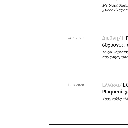
Με διαβαθμισμ
χλωροκίνης από
Διεθνή
ΗΠ
24.3.2020
60χρονος, 
Το ζευγάρι αι
που χρησιμοπο
Ελλάδα
Ε
19.3.2020
Plaquenil 
Κορωνοϊός: «Μ