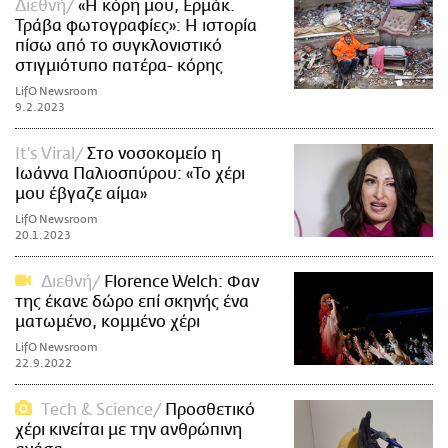
Διεθνή
«Η κόρη μου, Ερμάκ.
Τράβα φωτογραφίες»: Η ιστορία
πίσω από το συγκλονιστικό
στιγμιότυπο πατέρα- κόρης
LifO Newsroom
9.2.2023
It's Viral
Στο νοσοκομείο η
Ιωάννα Παλιοσπύρου: «Το χέρι
μου έβγαζε αίμα»
LifO Newsroom
20.1.2023
Διεθνή
Florence Welch: Φαν
της έκανε δώρο επί σκηνής ένα
ματωμένο, κομμένο χέρι
LifO Newsroom
22.9.2022
Τech & Science
Προσθετικό
χέρι κινείται με την ανθρώπινη