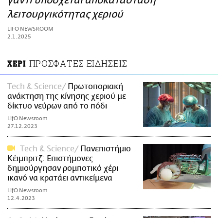
γάντι υπόσχεται αποκατάσταση
ΑΜΠΑ
λειτουργικότητας χεριού
PRINT
LIFO NEWSROOM
2.1.2025
ΠΡΟΣΦΑΤΕΣ ΕΙΔΗΣΕΙΣ
ΧΕΡΙ
Τech & Science
Πρωτοποριακή
ανάκτηση της κίνησης χεριού με
δίκτυο νεύρων από το πόδι
LifO Newsroom
27.12.2023
Τech & Science
Πανεπιστήμιο
Κέιμπριτζ: Επιστήμονες
δημιούργησαν ρομποτικό χέρι
ικανό να κρατάει αντικείμενα
LifO Newsroom
12.4.2023