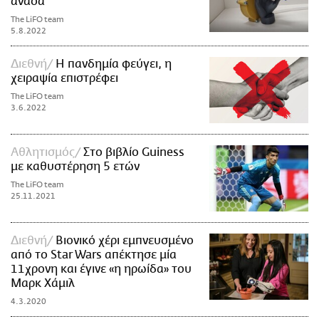
ανάσα
The LiFO team
5.8.2022
Διεθνή
Η πανδημία φεύγει, η
χειραψία επιστρέφει
The LiFO team
3.6.2022
Αθλητισμός
Στο βιβλίο Guiness
με καθυστέρηση 5 ετών
The LiFO team
25.11.2021
Διεθνή
Βιονικό χέρι εμπνευσμένο
από το Star Wars απέκτησε μία
11χρονη και έγινε «η ηρωίδα» του
Μαρκ Χάμιλ
4.3.2020