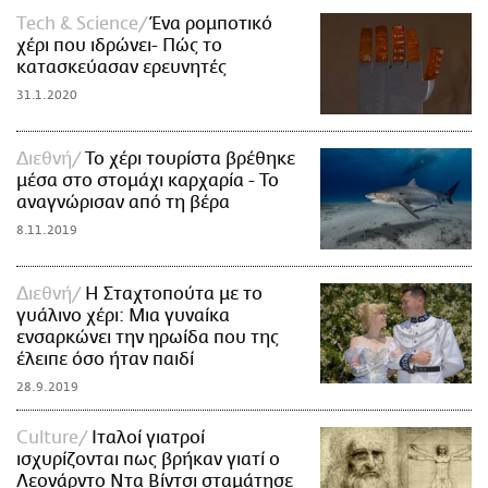
Τech & Science
Ένα ρομποτικό
χέρι που ιδρώνει- Πώς το
κατασκεύασαν ερευνητές
31.1.2020
Διεθνή
To χέρι τουρίστα βρέθηκε
μέσα στο στομάχι καρχαρία - Το
αναγνώρισαν από τη βέρα
8.11.2019
Διεθνή
Η Σταχτοπούτα με το
γυάλινο χέρι: Μια γυναίκα
ενσαρκώνει την ηρωίδα που της
έλειπε όσο ήταν παιδί
28.9.2019
Culture
Ιταλοί γιατροί
ισχυρίζονται πως βρήκαν γιατί ο
Λεονάρντο Ντα Βίντσι σταμάτησε