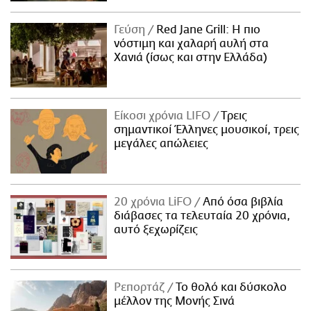
Γεύση
Red Jane Grill: Η πιο
νόστιμη και χαλαρή αυλή στα
Χανιά (ίσως και στην Ελλάδα)
Είκοσι χρόνια LIFO
Tρεις
σημαντικοί Έλληνες μουσικοί, τρεις
μεγάλες απώλειες
20 χρόνια LiFO
Από όσα βιβλία
διάβασες τα τελευταία 20 χρόνια,
αυτό ξεχωρίζεις
Ρεπορτάζ
Το θολό και δύσκολο
μέλλον της Μονής Σινά