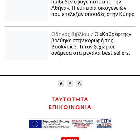
παιδί δεν έφυγε ποτέ από την
Αθήνα»: Η εμπειρία οικογενειών
που επέλεξαν σπουδές στην Κύπρο
Οδηγός Βιβλίου
Ο «Καθρέφτης»
βρέθηκε στην κορυφή της
Bookvoice. Τι τον ξεχώρισε
ανάμεσα στα μεγάλα best sellers;
ΤΑΥΤΟΤΗΤΑ
ΕΠΙΚΟΙΝΩΝΙΑ