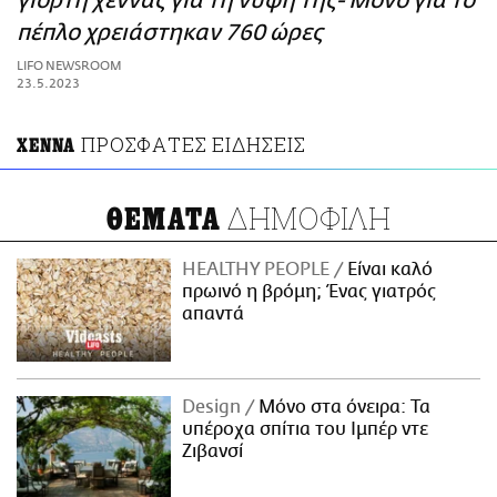
γιορτή χέννας για τη νύφη της- Μόνο για το
ΑΜΠΑ
πέπλο χρειάστηκαν 760 ώρες
PRINT
LIFO NEWSROOM
23.5.2023
ΠΡΟΣΦΑΤΕΣ ΕΙΔΗΣΕΙΣ
ΧΕΝΝΑ
ΔΗΜΟΦΙΛΗ
ΘΕΜΑΤΑ
HEALTHY PEOPLE
Είναι καλό
πρωινό η βρόμη; Ένας γιατρός
απαντά
Design
Μόνο στα όνειρα: Τα
υπέροχα σπίτια του Ιμπέρ ντε
Ζιβανσί