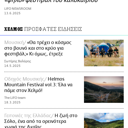
«ψηλό» φεστιβάλ του καλοκαιριού
ΑΜΠΑ
LIFO NEWSROOM
PRINT
13.6.2025
ΠΡΟΣΦΑΤΕΣ ΕΙΔΗΣΕΙΣ
ΧΕΛΜΟΣ
Μουσική
«Θα τρέχει ο κόσμος
στο βουνό και στο κρύο για
φεστιβάλ;» Κι όμως, έτρεξε
Σωτήρης Βαλάρης
14.5.2025
Οδηγός Μουσικής
Helmos
Mountain Festival vol.3: Έλα να
πάμε στον Χελμό!
The LiFO team
18.3.2025
Γειτονιές της Ελλάδας
Η ζωή στο
Σόλο, ένα από τα ορεινότερα
χωριά της Αχαΐας