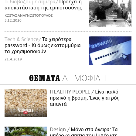
Τι διαβάζουμε σήμερα
Προέχει η
αποκατάσταση της εμπιστοσύνης
ΚΩΣΤΑΣ ΑΝΑΓΝΩΣΤΟΠΟΥΛΟΣ
3.12.2020
Τech & Science
Τα χειρότερα
password - Kι όμως εκατομμύρια
τα χρησιμοποιούν
21.4.2019
ΔΗΜΟΦΙΛΗ
ΘΕΜΑΤΑ
HEALTHY PEOPLE
Είναι καλό
πρωινό η βρόμη; Ένας γιατρός
απαντά
Design
Μόνο στα όνειρα: Τα
υπέροχα σπίτια του Ιμπέρ ντε