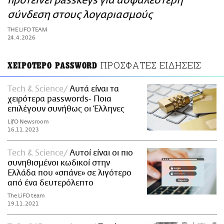
προτείνει passkeys για ασφαλέστερη
ΑΜΠΑ
σύνδεση στους λογαριασμούς
PRINT
THE LIFO TEAM
24.4.2026
ΠΡΟΣΦΑΤΕΣ ΕΙΔΗΣΕΙΣ
ΧΕΙΡΟΤΕΡΟ PASSWORD
Τech & Science
Αυτά είναι τα
χειρότερα passwords- Ποια
επιλέγουν συνήθως οι Έλληνες
LifO Newsroom
16.11.2023
Τech & Science
Αυτοί είναι οι πιο
συνηθισμένοι κωδικοί στην
Ελλάδα που «σπάνε» σε λιγότερο
από ένα δευτερόλεπτο
The LiFO team
19.11.2021