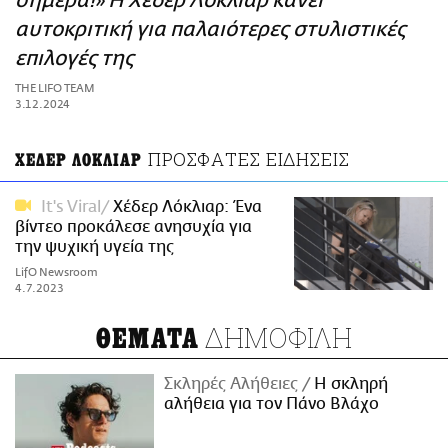
σήμερα!» Η Χέδερ Λόκλιαρ κάνει
ΑΜΠΑ
αυτοκριτική για παλαιότερες στυλιστικές
PRINT
επιλογές της
THE LIFO TEAM
3.12.2024
ΠΡΟΣΦΑΤΕΣ ΕΙΔΗΣΕΙΣ
ΧΕΔΕΡ ΛΟΚΛΙΑΡ
It's Viral
Χέδερ Λόκλιαρ: Ένα
βίντεο προκάλεσε ανησυχία για
την ψυχική υγεία της
LifO Newsroom
4.7.2023
ΔΗΜΟΦΙΛΗ
ΘΕΜΑΤΑ
Σκληρές Αλήθειες
H σκληρή
αλήθεια για τον Πάνο Βλάχο