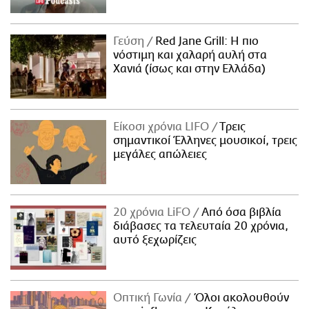
Γεύση
Red Jane Grill: Η πιο
νόστιμη και χαλαρή αυλή στα
Χανιά (ίσως και στην Ελλάδα)
Είκοσι χρόνια LIFO
Tρεις
σημαντικοί Έλληνες μουσικοί, τρεις
μεγάλες απώλειες
20 χρόνια LiFO
Από όσα βιβλία
διάβασες τα τελευταία 20 χρόνια,
αυτό ξεχωρίζεις
Οπτική Γωνία
Όλοι ακολουθούν