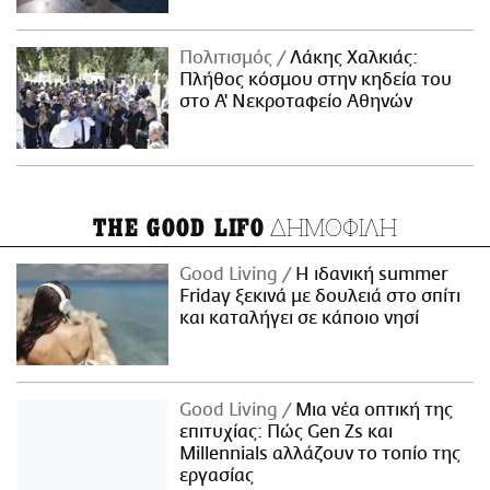
Πολιτισμός
Λάκης Χαλκιάς:
Πλήθος κόσμου στην κηδεία του
στο Α' Νεκροταφείο Αθηνών
ΔΗΜΟΦΙΛΗ
THE GOOD LIFO
Good Living
Η ιδανική summer
Friday ξεκινά με δουλειά στο σπίτι
και καταλήγει σε κάποιο νησί
Good Living
Μια νέα οπτική της
επιτυχίας: Πώς Gen Zs και
Millennials αλλάζουν το τοπίο της
εργασίας