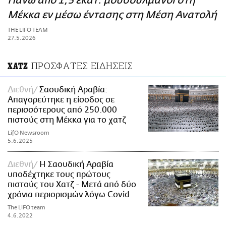
Πάνω από 1,5 εκατ. μουσουλμάνοι στη
ΑΜΠΑ
Μέκκα εν μέσω έντασης στη Μέση Ανατολή
PRINT
THE LIFO TEAM
27.5.2026
ΠΡΟΣΦΑΤΕΣ ΕΙΔΗΣΕΙΣ
ΧΑΤΖ
Διεθνή
Σαουδική Αραβία:
Απαγορεύτηκε η είσοδος σε
περισσότερους από 250.000
πιστούς στη Μέκκα για το χατζ
LifO Newsroom
5.6.2025
Διεθνή
Η Σαουδική Αραβία
υποδέχτηκε τους πρώτους
πιστούς του Χατζ - Μετά από δύο
χρόνια περιορισμών λόγω Covid
The LiFO team
4.6.2022