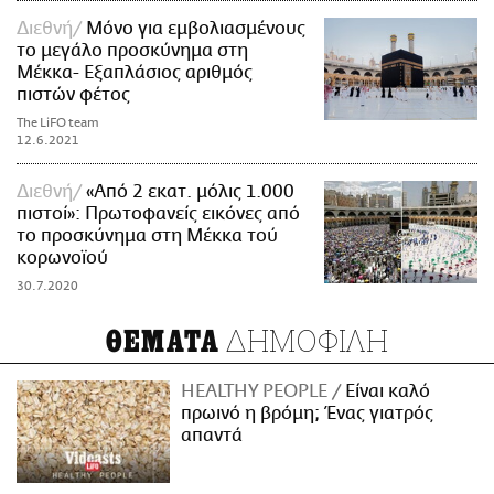
Διεθνή
Μόνο για εμβολιασμένους
το μεγάλο προσκύνημα στη
Μέκκα- Εξαπλάσιος αριθμός
πιστών φέτος
The LiFO team
12.6.2021
Διεθνή
«Από 2 εκατ. μόλις 1.000
πιστοί»: Πρωτοφανείς εικόνες από
το προσκύνημα στη Μέκκα τού
κορωνοϊού
30.7.2020
ΔΗΜΟΦΙΛΗ
ΘΕΜΑΤΑ
HEALTHY PEOPLE
Είναι καλό
πρωινό η βρόμη; Ένας γιατρός
απαντά