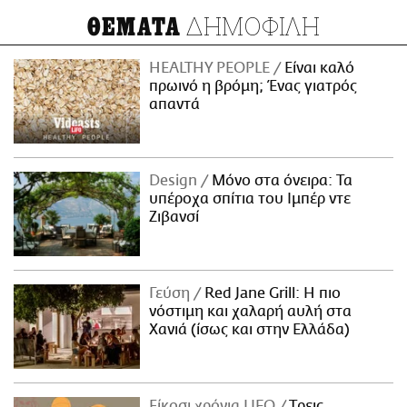
ΔΗΜΟΦΙΛΗ
ΘΕΜΑΤΑ
HEALTHY PEOPLE
Είναι καλό
πρωινό η βρόμη; Ένας γιατρός
απαντά
Design
Μόνο στα όνειρα: Τα
υπέροχα σπίτια του Ιμπέρ ντε
Ζιβανσί
Γεύση
Red Jane Grill: Η πιο
νόστιμη και χαλαρή αυλή στα
Χανιά (ίσως και στην Ελλάδα)
Είκοσι χρόνια LIFO
Tρεις