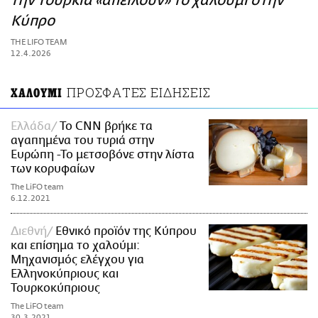
την Τουρκία «απειλούν» το χαλούμι στην
ΑΜΠΑ
Κύπρο
PRINT
THE LIFO TEAM
12.4.2026
ΠΡΟΣΦΑΤΕΣ ΕΙΔΗΣΕΙΣ
ΧΑΛΟΥΜΙ
Ελλάδα
Το CNN βρήκε τα
αγαπημένα του τυριά στην
Ευρώπη -Το μετσοβόνε στην λίστα
των κορυφαίων
The LiFO team
6.12.2021
Διεθνή
Εθνικό προϊόν της Κύπρου
και επίσημα το χαλούμι:
Μηχανισμός ελέγχου για
Ελληνοκύπριους και
Τουρκοκύπριους
The LiFO team
30.3.2021