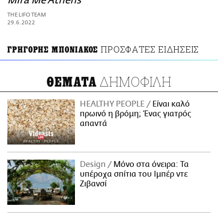
Mira Me Athens
ΑΜΠΑ
THE LIFO TEAM
PRINT
29.6.2022
ΠΡΟΣΦΑΤΕΣ ΕΙΔΗΣΕΙΣ
ΓΡΗΓΟΡΗΣ ΜΠΟΝΙΑΚΟΣ
ΔΗΜΟΦΙΛΗ
ΘΕΜΑΤΑ
HEALTHY PEOPLE
Είναι καλό
πρωινό η βρόμη; Ένας γιατρός
απαντά
Design
Μόνο στα όνειρα: Τα
υπέροχα σπίτια του Ιμπέρ ντε
Ζιβανσί